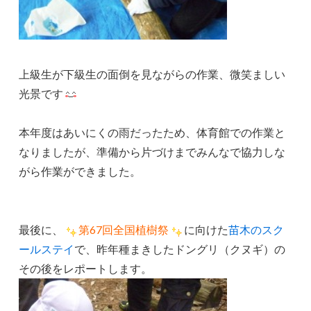
上級生が下級生の面倒を見ながらの作業、微笑ましい
光景です
本年度はあいにくの雨だったため、体育館での作業と
なりましたが、準備から片づけまでみんなで協力しな
がら作業ができました。
最後に、
第67回全国植樹祭
に向けた
苗木のスク
ールステイ
で、昨年種まきしたドングリ（クヌギ）の
その後をレポートします。