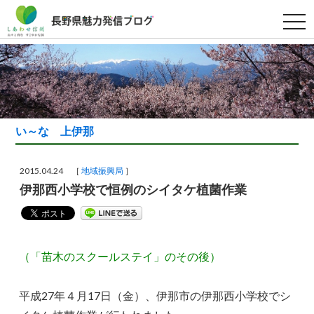
t
o
g
g
l
e
n
a
v
i
g
い～な 上伊那
a
t
i
o
2015.04.24 ［
地域振興局
］
n
伊那西小学校で恒例のシイタケ植菌作業
（「苗木のスクールステイ」のその後）
平成27年４月17日（金）、伊那市の伊那西小学校でシ