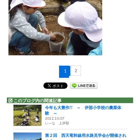
2
1
このブログ内の関連記事
今年も大豊作!! ～ 伊那小学校の農業体
験 ～
2012.10.07
い～な 上伊那
第２回 西天竜幹線用水路見学会が開催され