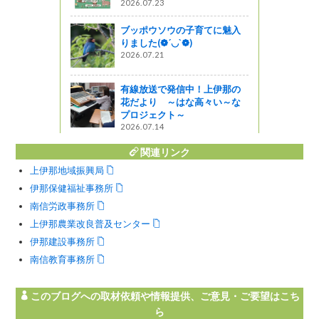
2026.07.23
ブッポウソウの子育てに魅入
ャーツアー
りました(❁´◡`❁)
2026.07.21
おいしい！
教室」in
有線放送で発信中！上伊那の
花だより ～はな高々い～な
プロジェクト～
2026.07.14
関連リンク
上伊那地域振興局
伊那保健福祉事務所
南信労政事務所
上伊那農業改良普及センター
伊那建設事務所
南信教育事務所
このブログへの取材依頼や情報提供、ご意見・ご要望はこち
ら