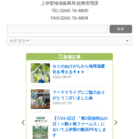
上伊那地域振興局 総務管理課
TEL:0265-76-6800
FAX:0265-76-6804
新着記事
すめ記事
セミのぬけがらから地球温暖
長野市）
化を考える👨‍👧‍👦
2026.08.07
フードドライブにご協力あり
汗 ～伊那
がとうございました🙇
～
2026.07.30
ットワーク
【7/26 (日)】「第3回信州山の
山岳を守ろ
日ｉｎ駒ヶ根ファームス」に
ン第１弾八
おいて上伊那の観光PRをしま
ャーラベル
す
施しまし