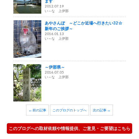
ます
2012.07.19
い～な 上伊那
あやさんぽ ～どこか近場へ行きたい32☆
新年のご挨拶～
2016.01.13
い～な 上伊那
～伊那県～
2016.07.05
い～な 上伊那
← 前の記事
このブログのトップへ
次の記事 →
このブログへの取材依頼や情報提供、ご意見・ご要望はこちら