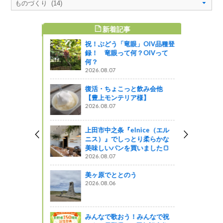
新着記事
すめ記事
祝！ぶどう「竜眼」OIV品種登
に会えまし
録！ 竜眼って何？OIVって
みおもしろ技
何？
あい教室」
2026.08.07
』発見
復活・ちょこっと飲み会他
【豊上モンテリア様】
ポスター＆パ
2026.08.07
企画
上田市中之条『elnice（エル
ニス）』でしっとり柔らかな
美味しいパンを買いました🍞
クールこも
2026.08.07
久浅間一番
ト」が開催
美ヶ原でととのう
2026.08.06
っと通信～
ミアム牛肉オ
みんなで歌おう！みんなで祝
京都」を開