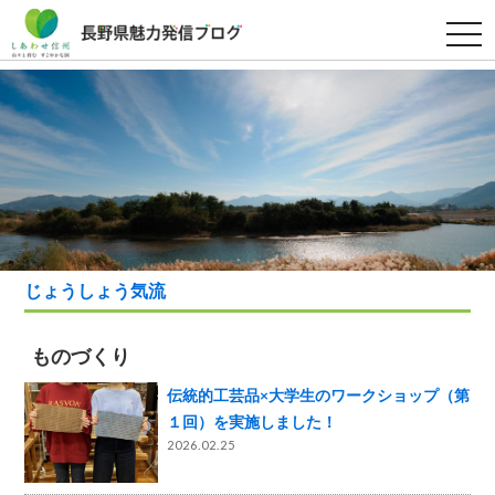
t
o
g
g
l
e
n
a
v
i
g
a
t
i
o
n
じょうしょう気流
ものづくり
伝統的工芸品×大学生のワークショップ（第
１回）を実施しました！
2026.02.25