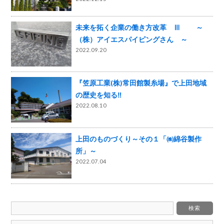
未来を拓く企業の働き方改革 Ⅲ ～
（株）アイエスパイピングさん ～
2022.09.20
『笠原工業(株)常田館製糸場』で上田地域
の歴史を知る‼️
2022.08.10
上田のものづくり～その１「㈱綿谷製作
所」～
2022.07.04