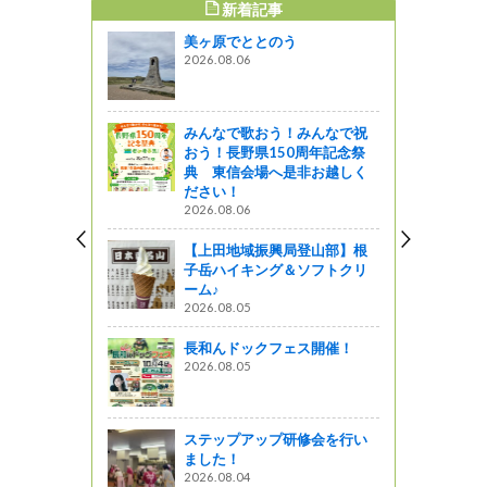
新着記事
すめ記事
美ヶ原でととのう
ト業で働き
2026.08.06
タイヨーエン
み ～
みんなで歌おう！みんなで祝
おう！長野県150周年記念祭
典 東信会場へ是非お越しく
ださい！
2026.08.06
【上田地域振興局登山部】根
子岳ハイキング＆ソフトクリ
ーム♪
2026.08.05
長和んドックフェス開催！
2026.08.05
ステップアップ研修会を行い
ました！
2026.08.04