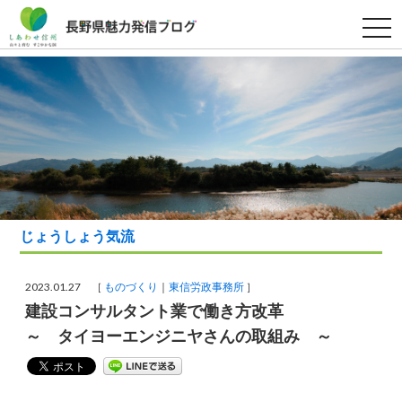
t
o
g
g
l
e
n
a
v
i
g
a
t
i
o
n
じょうしょう気流
2023.01.27 ［
ものづくり
東信労政事務所
］
建設コンサルタント業で働き方改革
～ タイヨーエンジニヤさんの取組み ～