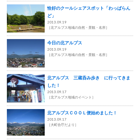
恰好のクールシェアスポット「わっぱらん
ど」
2013.09.19
［
北アルプス地域の自然・景観・名所
］
今日の北アルプス
2013.09.19
［
北アルプス地域の自然・景観・名所
］
北アルプス 三蔵呑み歩き に行ってきま
した！
2013.09.17
［
北アルプス地域のイベント
］
北アルプスＣＯＯＬ便始めました！
2013.09.17
［
大町合庁だより
］