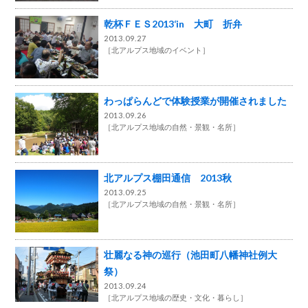
乾杯ＦＥＳ2013‘in 大町 折弁
2013.09.27
［
北アルプス地域のイベント
］
わっぱらんどで体験授業が開催されました
2013.09.26
［
北アルプス地域の自然・景観・名所
］
北アルプス棚田通信 2013秋
2013.09.25
［
北アルプス地域の自然・景観・名所
］
壮麗なる神の巡行（池田町八幡神社例大
祭）
2013.09.24
［
北アルプス地域の歴史・文化・暮らし
］