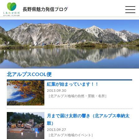
t
o
g
g
l
e
n
a
v
i
g
a
t
i
北アルプスCOOL便
o
n
紅葉が始まっています！！
2013.09.30
［
北アルプス地域の自然・景観・名所
］
月まで届け太鼓の響き（北アルプス奉納太
鼓）
2013.09.27
［
北アルプス地域のイベント
］