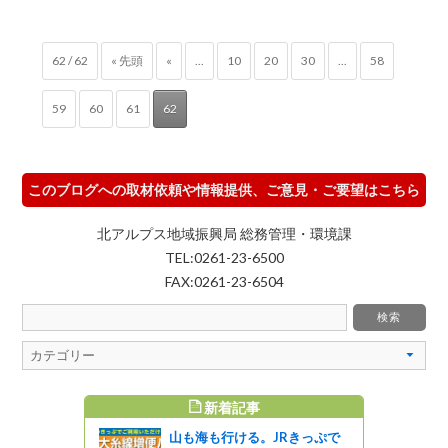
62 / 62
« 先頭
«
...
10
20
30
...
58
59
60
61
62
このブログへの取材依頼や情報提供、ご意見・ご要望はこちら
北アルプス地域振興局 総務管理・環境課
TEL:0261-23-6500
FAX:0261-23-6504
新着記事
すめ記事
山も海も行ける。JRきっぷで
ホンジカ対