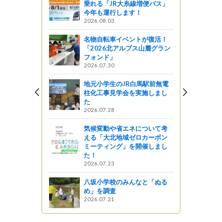
乗れる「JR大糸線増便バス」
します
今年も運行します！
2026.08.03
ットワーク
名物自転車イベントが復活！
「緑のアル
「2026北アルプス山麓グラン
チェリーラ
フォンド」
加しました！
2026.07.30
』発見
地元小学生のJR白馬駅前無電
誕生！雨
柱化工事見学会を実施しまし
開通式現場
た
2026.07.28
気候変動や省エネについて考
える「大北地域ゼロカーボン
ブランド弁
ミーティング」を開催しまし
ジョン」完
た！
2026.07.23
八坂小学校のみんなと「ぬる
め」を調査
2026.07.21