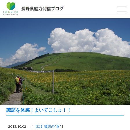
t
o
g
g
l
e
n
a
v
i
g
a
t
i
o
n
諏訪を体感！よいてこしょ！！
2013.10.02 ［
【口】諏訪の”食”
］