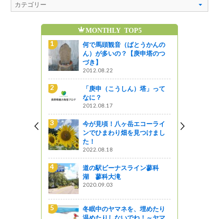
MONTHLY TOP5
魅
とうかんの
何で馬頭観音（ばとうかんの
庚申塔のつ
ん）が多いの？【庚申塔のつ
づき】
2012.08.22
エコーライ
「庚申（こうしん）塔」って
見つけまし
なに？
2012.08.17
今が見頃！八ヶ岳エコーライ
梅蔵 手打
ンでひまわり畑を見つけまし
た！
2022.08.18
道の駅ビーナスライン蓼科
ュースポッ
湖 蓼科大滝
2020.09.03
冬眠中のヤマネを、埋めたり
）塔」って
温めたりしないでね！～ヤマ