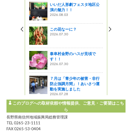
いいだ人形劇フェスタ地区公
演の魅力！！
業水利事業
2026.08.03
ました。
』発見
この花なーに？
2026.07.30
にバトンタッ
”
! 信州ライフ -
泰阜村金野のハスが見頃で
す！！
2026.07.30
・合庁の食
７月は「青少年の被害・非行
防止強調月間」！あいさつ運
動を実施しました
2026.07.28
このブログへの取材依頼や情報提供、ご意見・ご要望はこち
ら
長野県南信州地域振興局総務管理課
TEL 0265-23-1111
FAX 0265-53-0404