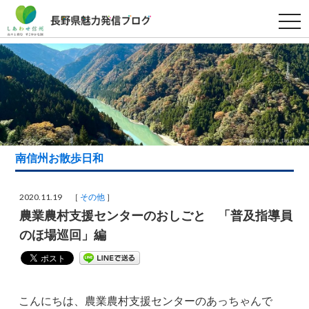
t
o
g
g
l
e
n
a
v
i
g
a
t
i
南信州お散歩日和
o
n
2020.11.19 ［
その他
］
農業農村支援センターのおしごと 「普及指導員
のほ場巡回」編
こんにちは、農業農村支援センターのあっちゃんで