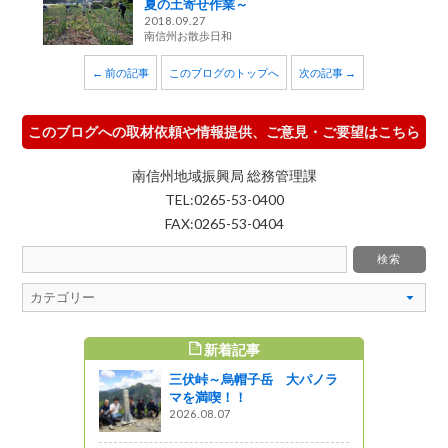
夏の土寄せ作業～
2018.09.27
南信州お散歩日和
← 前の記事
このブログのトップへ
次の記事 →
このブログへの取材依頼や情報提供、ご意見・ご要望はこちら
南信州地域振興局 総務管理課
TEL:0265-53-0400
FAX:0265-53-0404
新着記事
すめ記事
三伏峠～烏帽子岳 大パノラ
し、明るい農
マを満喫！！
2026.08.07
! 信州ライフ -