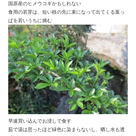
国原産のヒメウコギかもしれない
食用の若芽は、短い枝の先に束になって出てくる葉っ
ぱを若いうちに摘む
早速買い込んでお浸しで食す
茹で湯は思ったほど緑色に染まらないし、晒し水も透