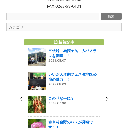
FAX:0265-53-0404
新着記事
すめ記事
三伏峠～烏帽子岳 大パノラ
マを満喫！！
2026.08.07
いいだ人形劇フェスタ地区公
演の魅力！！
2026.08.03
この花なーに？
2026.07.30
泰阜村金野のハスが見頃で
す！！