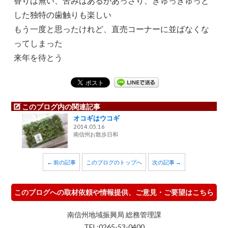
香りは無い、苦みはあるがあっさり、きゅっきゅっと
した独特の歯触りも楽しい
もう一度と思ったけれど、直売コーナーに並ばなくな
ってしまった
来年を待とう
このブログ内の関連記事
オコギはウコギ
2014.05.16
南信州お散歩日和
← 前の記事
このブログのトップへ
次の記事 →
このブログへの取材依頼や情報提供、ご意見・ご要望はこちら
南信州地域振興局 総務管理課
TEL:0265-53-0400