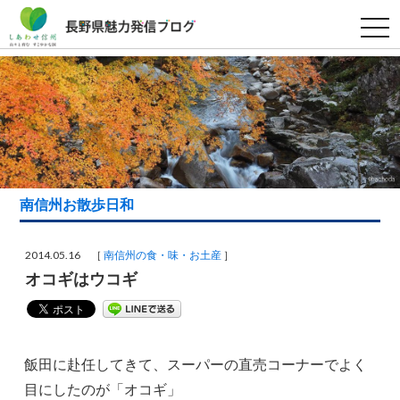
t
o
g
g
l
e
n
a
v
i
g
a
t
i
南信州お散歩日和
o
n
2014.05.16 ［
南信州の食・味・お土産
］
オコギはウコギ
飯田に赴任してきて、スーパーの直売コーナーでよく
目にしたのが「オコギ」