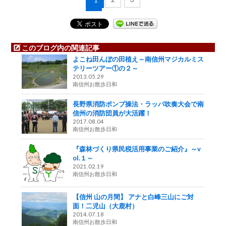
このブログ内の関連記事
よこね田んぼの田植え～南信州マジカルミス
テリーツアー①の２～
2013.05.29
南信州お散歩日和
長野県消防ポンプ操法・ラッパ吹奏大会で南
信州の消防団員が大活躍！
2017.08.04
南信州お散歩日和
『森林づくり県民税活用事業のご紹介』～v
ol.１～
2021.02.19
南信州お散歩日和
【信州 山の月間】 アナと白峰三山にご対
面！二児山（大鹿村）
2014.07.18
南信州お散歩日和