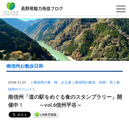
t
o
g
g
l
e
n
a
v
i
g
a
t
i
南信州お散歩日和
o
n
2018.11.15 ［
南信州の食・味・お土産
南信州の観光・自然・花
南
信州のイベント
］
南信州「道の駅をめぐる食のスタンプラリー」開
催中！ ～vol.6信州平谷～