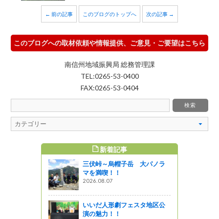
← 前の記事
このブログのトップへ
次の記事 →
このブログへの取材依頼や情報提供、ご意見・ご要望はこちら
南信州地域振興局 総務管理課
TEL:0265-53-0400
FAX:0265-53-0404
新着記事
すめ記事
三伏峠～烏帽子岳 大パノラ
ポスター＆パ
マを満喫！！
ろう ほ
2026.08.07
企画
いいだ人形劇フェスタ地区公
演の魅力！！