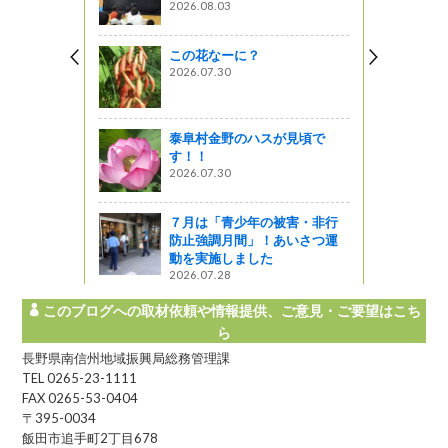
2026.08.03
図書館ブログ
この花なーに？
2026.07.30
が好き！自然
”（2）
! 信州ライフ -
泰阜村金野のハスが見頃で
す！！
2026.07.30
ン「関英ド
７月は「青少年の被害・非行
う
防止強調月間」！あいさつ運
動を実施しました
2026.07.28
このブログへの取材依頼や情報提供、ご意見・ご要望はこち
ら
長野県南信州地域振興局総務管理課
TEL 0265-23-1111
FAX 0265-53-0404
〒395-0034
飯田市追手町2丁目678