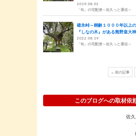
2019.08.02
「旬」の宅配便～佐久っと通信～
碓氷峠～樹齢１０００年以上
『しなの木』がある熊野皇大
2022.08.19
「旬」の宅配便～佐久っと通信～
← 前の記事
このブログへの取材依
佐久