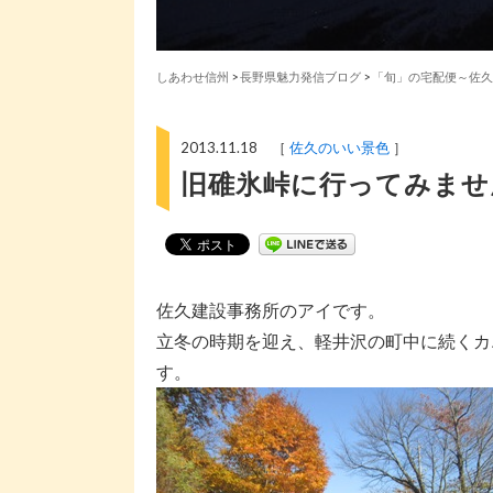
しあわせ信州
>
長野県魅力発信ブログ
>
「旬」の宅配便～佐久
2013.11.18 ［
佐久のいい景色
］
旧碓氷峠に行ってみませ
佐久建設事務所のアイです。
立冬の時期を迎え、軽井沢の町中に続くカ
す。