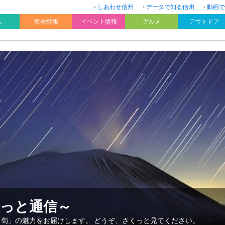
しあわせ信州
データで知る信州
動画で
人
観光情報
イベント情報
グルメ
アウトドア
久っと通信～
「旬」の魅力をお届けします。 どうぞ、さくっと見てください。