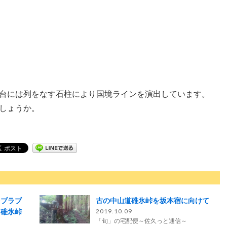
台には列をなす石柱により国境ラインを演出しています。
しょうか。
をブラブ
古の中山道碓氷峠を坂本宿に向けて
、碓氷峠
2019.10.09
「旬」の宅配便～佐久っと通信～