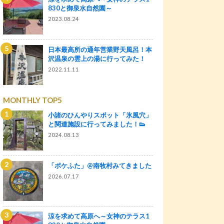
830と御泉水自然園～
2023.08.24
日本最高所の通年営業野天風呂！本
沢温泉の雲上の湯に行ってみた！
2022.11.11
MONTHLY TOP5
小諸のひんやりスポット「氷風穴」
と関連施設に行ってみました！👟
2024.08.13
「ポケふた」@南牧村みてきました
2026.07.17
涼を求めて高原へ～女神のテラス1