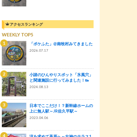
アクセスランキング
WEEKLY TOP5
「ポケふた」@南牧村みてきました
2026.07.17
小諸のひんやりスポット「氷風穴」
と関連施設に行ってみました！👟
2024.08.13
日本でここだけ！？新幹線ホームの
上に無人駅～JR佐久平駅～
2023.04.06
涼を求めて高原へ～女神のテラス1