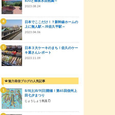
830と御泉水自然園～
2023.08.24
日本でここだけ！？新幹線ホームの
上に無人駅～JR佐久平駅～
2023.04.06
日本３大ケーキのまち！佐久のケー
キ屋さんレポート
2023.11.09
魅力発信ブログの人気記事
8/8(土)8/9(日)開催！第65回信州上
田七夕まつり
じょうしょう気流