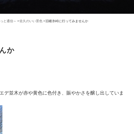
っと通信～
>
佐久のいい景色
>
旧碓氷峠に行ってみませんか
んか
エデ並木が赤や黄色に色付き、賑やかさを醸し出していま