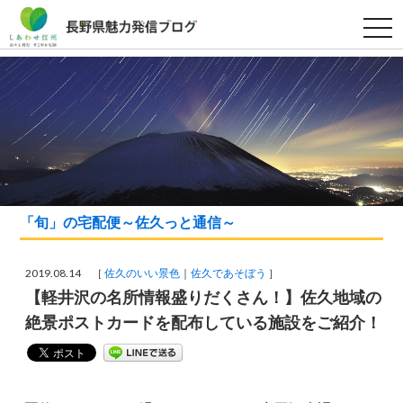
t
o
g
g
l
e
n
a
v
i
g
a
t
i
o
「旬」の宅配便～佐久っと通信～
n
2019.08.14 ［
佐久のいい景色
佐久であそぼう
］
【軽井沢の名所情報盛りだくさん！】佐久地域の
絶景ポストカードを配布している施設をご紹介！