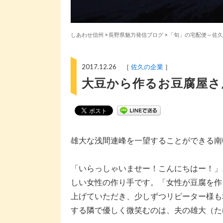
しあわせ信州
>
長野県魅力発信ブログ
>
「旬」の宅配便～佐久
2017.12.26 ［
佐久の企業
］
大豆から作るお豆腐屋さ
雄大な浅間連峰を一望することができる南
「いらっしゃいませー！こんにちはー！」
しい女性の作り手です。「女性が豆腐を作
上げていただき、少しずつリピーター様も
する隣で優しく微笑むのは、夫の雄大（た