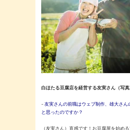
白ほたる豆腐店を経営する友実さん（写真
–
友実さんの前職はウェブ制作、雄大さん
と思ったのですか？
（友実さん）直感です！お豆腐屋を始める