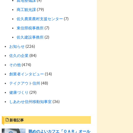
農地整備課
(9)
商工観光課
(79)
佐久農業農村支援センター
(7)
東信県税事務所
(7)
佐久建設事務所
(2)
お知らせ
(226)
佐久の企業
(84)
その他
(474)
創業者インタビュー
(14)
テイクアウト信州
(48)
健康づくり
(29)
しあわせ信州移動知事室
(36)
新着記事
眺めのよいカフエ「ＯＡＲ」オール