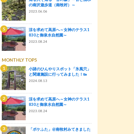
の南沢遊歩道（南牧村）～
2023.06.06
涼を求めて高原へ～女神のテラス1
830と御泉水自然園～
2023.08.24
MONTHLY TOP5
小諸のひんやりスポット「氷風穴」
と関連施設に行ってみました！👟
2024.08.13
涼を求めて高原へ～女神のテラス1
830と御泉水自然園～
2023.08.24
「ポケふた」@南牧村みてきました