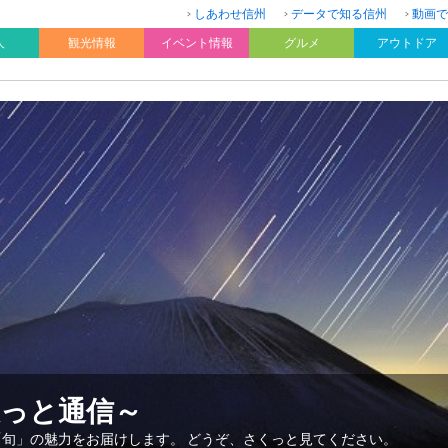
しあわせ信州
データで知る信州
動画で
人
観光情報
イベント情報
グルメ
アウトドア
久っと通信～
「旬」の魅力をお届けします。 どうぞ、さくっと見てください。