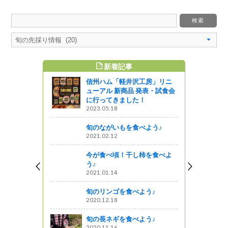
新着記事
すめ記事
信州ハム「軽井沢工房」リニ
景百選』上
ューアル 新商品 発表・試食会
について v
に行ってきました！
2023.05.18
旬のながいもを食べよう♪
2021.02.12
知事室（上
版】上田地
今が食べ頃！干し柿を食べよ
村長等との
う♪
2021.01.14
旬のリンゴを食べよう♪
とく信州 三
2020.12.18
旬の長ネギを食べよう♪
2020.11.16