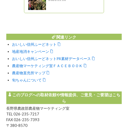
州の自然とと
! 信州ライフ -
関連リンク
おいしい信州ふーどネット
地産地消キャンペーン
おいしい信州ふーどネットPR素材データベース
農産物マーケティング室ＦＡＣＥＢＯＯＫ
農産物直売所マップ
旬ちゃんについて
このブログへの取材依頼や情報提供、ご意見・ご要望はこち
ら
長野県農政部農産物マーケティング室
TEL 026-235-7217
FAX 026-235-7393
〒380-8570