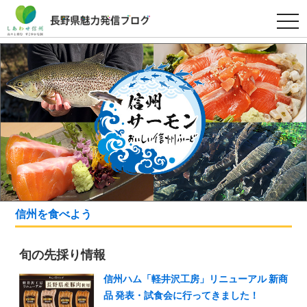
t
o
g
g
l
e
n
a
v
i
g
a
t
i
o
n
信州を食べよう
旬の先採り情報
信州ハム「軽井沢工房」リニューアル 新商
品 発表・試食会に行ってきました！