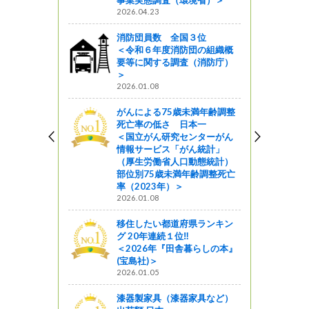
事業実態調査（環境省）＞
2026.04.23
消防団員数 全国３位
＜令和６年度消防団の組織概
要等に関する調査（消防庁）
＞
2026.01.08
がんによる75歳未満年齢調整
死亡率の低さ 日本一
＜国立がん研究センターがん
情報サービス「がん統計」
（厚生労働省人口動態統計）
部位別75歳未満年齢調整死亡
率（2023年）＞
2026.01.08
移住したい都道府県ランキン
グ 20年連続１位‼
＜2026年『田舎暮らしの本』
(宝島社)＞
2026.01.05
漆器製家具（漆器家具など）