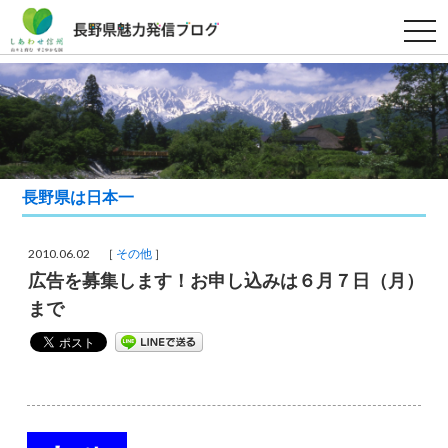
t
o
g
g
l
e
n
a
v
i
g
a
長野県は日本一
t
i
o
n
2010.06.02 ［
その他
］
広告を募集します！お申し込みは６月７日（月）
まで