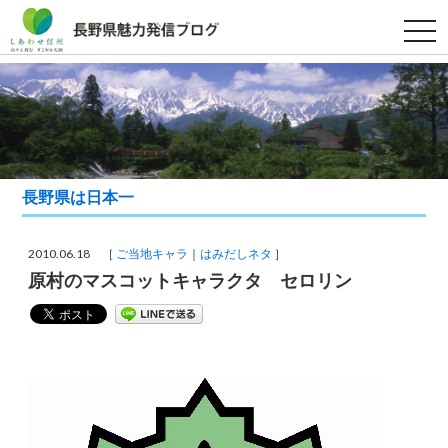
t
o
g
g
l
e
n
a
v
i
g
a
長野県は日本一
t
i
o
n
2010.06.18 ［
ご当地キャラ
はみだしネタ
］
原村のマスコットキャラクタ セロリン