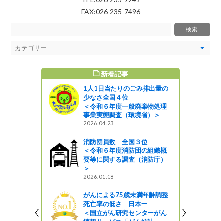
FAX:026-235-7496
新着記事
すめ記事
1人1日当たりのごみ排出量の
少なさ全国４位
＜令和６年度一般廃棄物処理
事業実態調査（環境省）＞
2026.04.23
消防団員数 全国３位
＜令和６年度消防団の組織概
要等に関する調査（消防庁）
＞
2026.01.08
がんによる75歳未満年齢調整
死亡率の低さ 日本一
＜国立がん研究センターがん