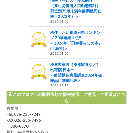
情報サービス「がん統計」
（厚生労働省人口動態統計）
部位別75歳未満年齢調整死亡
率（2023年）＞
2026.01.08
移住したい都道府県ランキン
グ 20年連続１位‼
＜2026年『田舎暮らしの本』
(宝島社)＞
2026.01.05
漆器製家具（漆器家具など）
出荷額 日本一
＜経済構造実態調査2024年確
報品目別統計表＞
2025.12.17
このブログへの取材依頼や情報提供、ご意見・ご要望はこち
ら
営業局
TEL 026-235-7249
FAX 026-235-7496
〒380-8570
長野市南長野幅下692-2