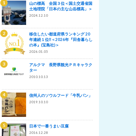
山の標高 全国３位＜国土交通省国
土地理院「日本の主な山岳標高」＞
2024.12.10
移住したい都道府県ランキング 20
年連続１位‼＜2026年『田舎暮らし
の本』(宝島社)＞
2026.01.05
アルクマ 長野県観光ＰＲキャラク
ター
2010.10.13
信州人のソウルフード「牛乳パン」
2019.10.10
日本で一番うまい豆腐
2016.12.28