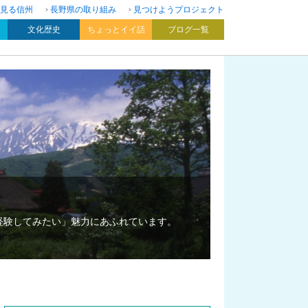
見る信州
長野県の取り組み
見つけようプロジェクト
文化歴史
ちょっとイイ話
ブログ一覧
経験してみたい」魅力にあふれています。