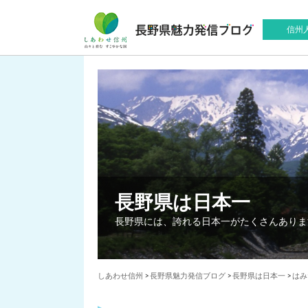
信州
長野県は日本一
長野県には、誇れる日本一がたくさんありま
しあわせ信州
>
長野県魅力発信ブログ
>
長野県は日本一
>
はみ