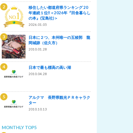
移住したい都道府県ランキング 20
年連続１位‼＜2026年『田舎暮らし
の本』(宝島社)＞
2026.01.05
日本に２つ、本州唯一の五稜郭 龍
岡城跡（佐久市）
2010.01.28
日本で最も標高の高い湖
2010.04.28
アルクマ 長野県観光ＰＲキャラク
ター
2010.10.13
MONTHLY TOP5