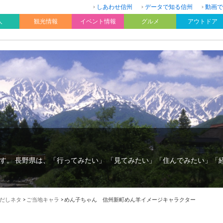
しあわせ信州
データで知る信州
動画で
人
観光情報
イベント情報
グルメ
アウトドア
す。 長野県は、「行ってみたい」 「見てみたい」「住んでみたい」「
だしネタ
>
ご当地キャラ
>
めん子ちゃん 信州新町めん羊イメージキャラクター