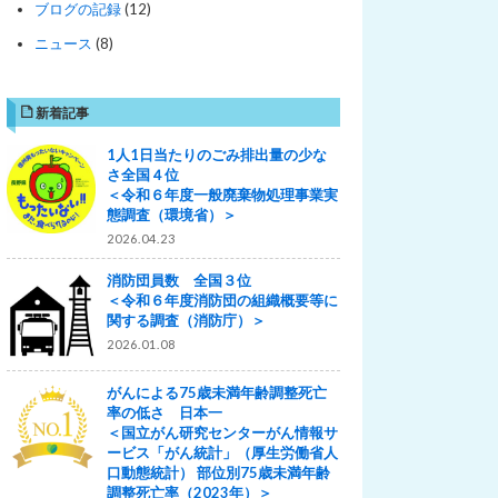
ブログの記録
(12)
ニュース
(8)
新着記事
1人1日当たりのごみ排出量の少な
さ全国４位
＜令和６年度一般廃棄物処理事業実
態調査（環境省）＞
2026.04.23
消防団員数 全国３位
＜令和６年度消防団の組織概要等に
関する調査（消防庁）＞
2026.01.08
がんによる75歳未満年齢調整死亡
率の低さ 日本一
＜国立がん研究センターがん情報サ
ービス「がん統計」（厚生労働省人
口動態統計） 部位別75歳未満年齢
調整死亡率（2023年）＞