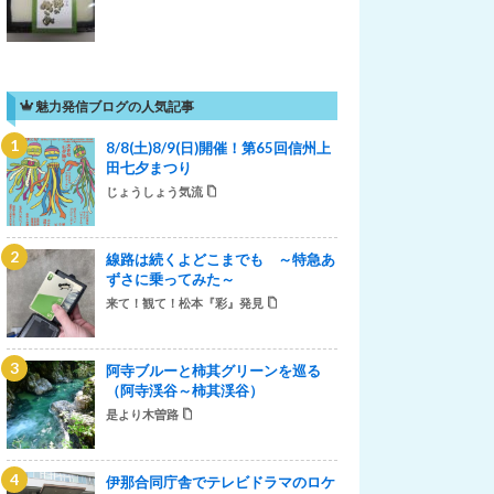
魅力発信ブログの人気記事
8/8(土)8/9(日)開催！第65回信州上
田七夕まつり
じょうしょう気流
線路は続くよどこまでも ～特急あ
ずさに乗ってみた～
来て！観て！松本『彩』発見
阿寺ブルーと柿其グリーンを巡る
（阿寺渓谷～柿其渓谷）
是より木曽路
伊那合同庁舎でテレビドラマのロケ