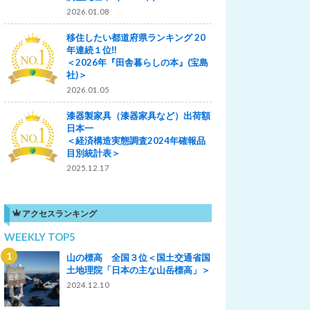
2026.01.08
移住したい都道府県ランキング 20
年連続１位‼
＜2026年『田舎暮らしの本』(宝島
社)＞
2026.01.05
漆器製家具（漆器家具など）出荷額
日本一
＜経済構造実態調査2024年確報品
目別統計表＞
2025.12.17
アクセスランキング
WEEKLY TOP5
山の標高 全国３位＜国土交通省国
土地理院「日本の主な山岳標高」＞
2024.12.10