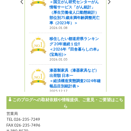
＜国立がん研究センターがん
情報サービス「がん統計」
（厚生労働省人口動態統計）
部位別75歳未満年齢調整死亡
率（2023年）＞
2026.01.08
移住したい都道府県ランキン
グ 20年連続１位‼
＜2026年『田舎暮らしの本』
(宝島社)＞
2026.01.05
漆器製家具（漆器家具など）
出荷額 日本一
＜経済構造実態調査2024年確
報品目別統計表＞
2025.12.17
このブログへの取材依頼や情報提供、ご意見・ご要望はこち
ら
営業局
TEL 026-235-7249
FAX 026-235-7496