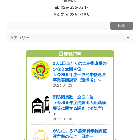
TEL:026-235-7249
FAX:026-235-7496
新着記事
すめ記事
1人1日当たりのごみ排出量の
少なさ全国４位
＜令和６年度一般廃棄物処理
事業実態調査（環境省）＞
2026.04.23
消防団員数 全国３位
＜令和６年度消防団の組織概
要等に関する調査（消防庁）
＞
2026.01.08
がんによる75歳未満年齢調整
死亡率の低さ 日本一