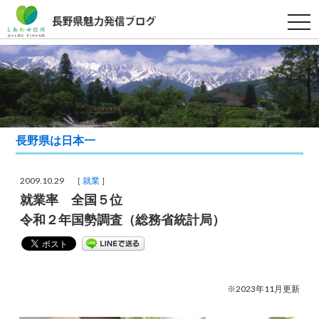
t
o
g
g
l
e
n
a
v
i
g
a
長野県は日本一
t
i
o
n
2009.10.29 ［
就業
］
就業率 全国５位
令和２年国勢調査（総務省統計局）
※2023年11月更新