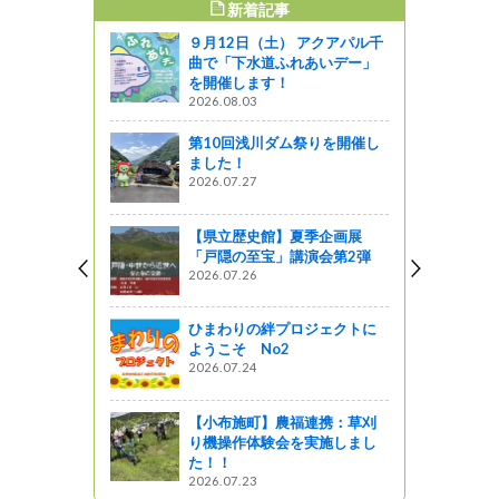
新着記事
すめ記事
９月12日（土） アクアパル千
曲で「下水道ふれあいデー」
を開催します！
2026.08.03
第10回浅川ダム祭りを開催し
ました！
2026.07.27
【県立歴史館】夏季企画展
「戸隠の至宝」講演会第2弾
2026.07.26
ひまわりの絆プロジェクトに
ようこそ No2
2026.07.24
【小布施町】農福連携：草刈
り機操作体験会を実施しまし
た！！
2026.07.23