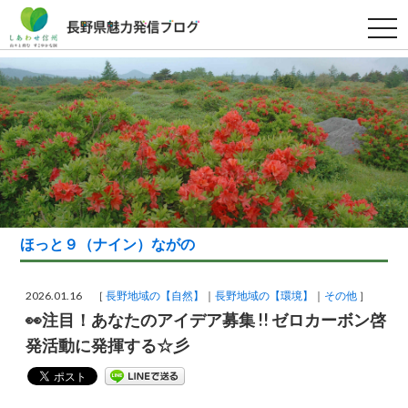
t
o
g
g
l
e
n
a
v
i
g
a
t
i
o
n
ほっと９（ナイン）ながの
2026.01.16 ［
長野地域の【自然】
長野地域の【環境】
その他
］
👀注目！あなたのアイデア募集 !! ゼロカーボン啓
発活動に発揮する☆彡