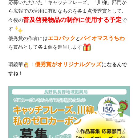
応募いただいた「キャッチフレーズ」「川柳」部門か
ら広報での活用に有効なものを各１点優秀賞として、
普及啓発物品の制作に使用する予定
今後の
で
す
エコバック
バイオマス
うちわ
優秀賞の作者には
と
を賞品として各１個を進呈します
優秀賞がオリジナルグッズ
に
環鏡華
：
なるんで
すね！