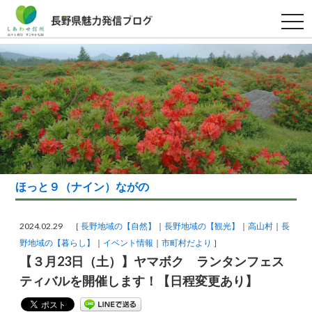
t
o
g
g
l
e
n
a
v
i
g
a
t
i
o
n
ほっと９（ナイン）ながの
2024.02.29 ［
長野地域の【自然】
長野地域の【観光】
高山村
長
野地域の【暮らし】
イベント情報
市町村だより
］
【３月23日（土）】ヤマボク ランタンフェス
ティバルを開催します！【日程変更あり】