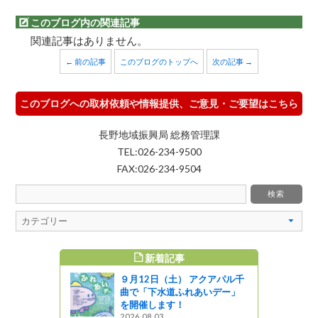
このブログ内の関連記事
関連記事はありません。
← 前の記事
このブログのトップへ
次の記事 →
このブログへの取材依頼や情報提供、ご意見・ご要望はこちら
長野地域振興局 総務管理課
TEL:026-234-9500
FAX:026-234-9504
新着記事
すめ記事
９月12日（土） アクアパル千
曲で「下水道ふれあいデー」
を開催します！
2026.08.03