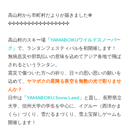
高山村から市町村だよりが届きました❇
✣✣✣✣✣✣✣✣✣✣✣✣✣✣✣✣
高山村のスキー場
「YAMABOKUワイルドスノーパー
ク」
で、ランタンフェスティバルを初開催します！
無病息災や邪気払いの意味を込めてアジア各地で飛ば
されるというランタン。
震災で傷ついた方への祈り、日々の思い思いの願いを
込めて、
ヤマボクの星降る夜空を無数の光で彩りませ
んか？
日中は
「YAMABOKU Snow Land」
と題し、長野県立
大学、信州大学の学生を中心に、イグルー（西洋かま
くら）づくり、雪だるまづくり、雪上宝探しゲームも
開催します！