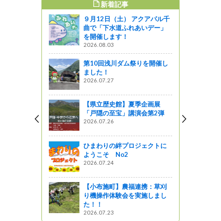
新着記事
すめ記事
９月12日（土） アクアパル千
曲で「下水道ふれあいデー」
を開催します！
2026.08.03
第10回浅川ダム祭りを開催し
ました！
2026.07.27
【県立歴史館】夏季企画展
「戸隠の至宝」講演会第2弾
2026.07.26
ひまわりの絆プロジェクトに
ようこそ No2
2026.07.24
【小布施町】農福連携：草刈
り機操作体験会を実施しまし
た！！
2026.07.23