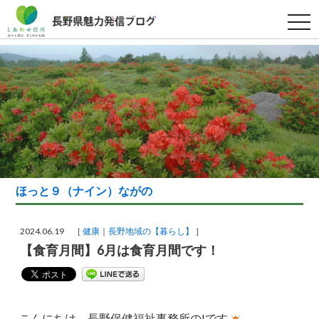
t
o
g
g
l
e
n
a
v
i
g
a
t
i
o
n
ほっと９（ナイン）ながの
2024.06.19 ［
健康
長野地域の【暮らし】
］
【食育月間】6月は食育月間です！
こんにちは、長野保健福祉事務所のIです