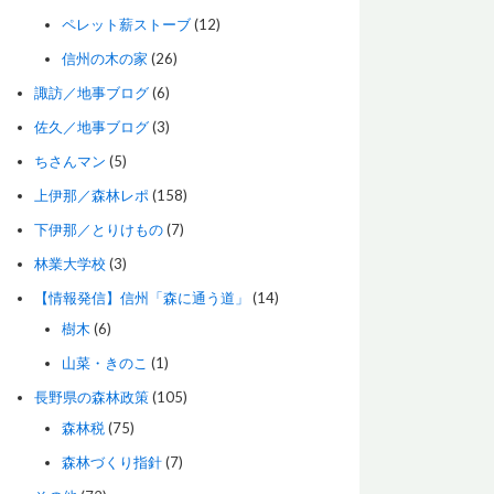
ペレット薪ストーブ
(12)
信州の木の家
(26)
諏訪／地事ブログ
(6)
佐久／地事ブログ
(3)
ちさんマン
(5)
上伊那／森林レポ
(158)
下伊那／とりけもの
(7)
林業大学校
(3)
【情報発信】信州「森に通う道」
(14)
樹木
(6)
山菜・きのこ
(1)
長野県の森林政策
(105)
森林税
(75)
森林づくり指針
(7)