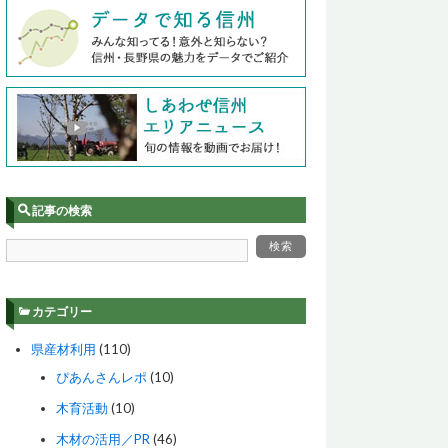
記事の検索
カテゴリー
県産材利用
(110)
ぴあんさんレポ
(10)
木育活動
(10)
木材の活用／PR
(46)