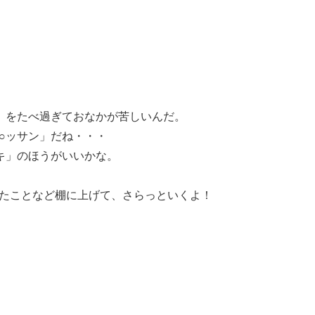
」をたべ過ぎておなかが苦しいんだ。
○ッサン」だね・・・
キ」のほうがいいかな。
たことなど棚に上げて、さらっといくよ！