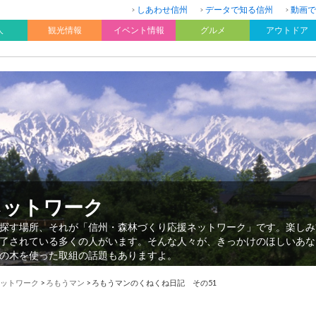
しあわせ信州
データで知る信州
動画で
人
観光情報
イベント情報
グルメ
アウトドア
ネットワーク
探す場所、それが「信州・森林づくり応援ネットワーク」です。楽しみ
了されている多くの人がいます。そんな人々が、きっかけのほしいあな
の木を使った取組の話題もありますよ。
ットワーク
>
ろもうマン
>
ろもうマンのくねくね日記 その51