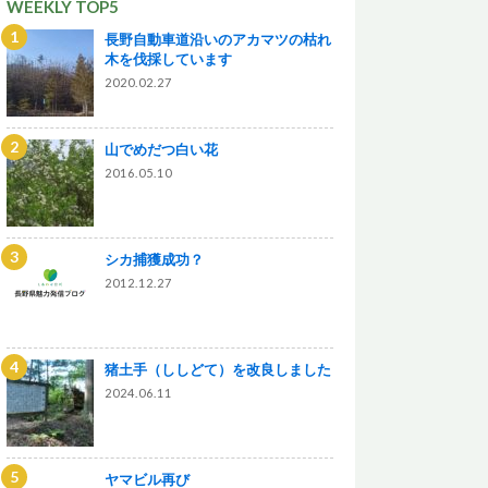
WEEKLY TOP5
長野自動車道沿いのアカマツの枯れ
木を伐採しています
2020.02.27
山でめだつ白い花
2016.05.10
シカ捕獲成功？
2012.12.27
猪土手（ししどて）を改良しました
2024.06.11
ヤマビル再び