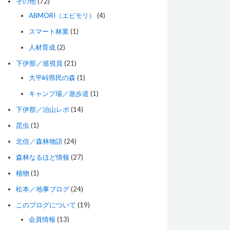
その他
(72)
ABMORI（エビモリ）
(4)
スマート林業
(1)
人材育成
(2)
下伊那／巡視員
(21)
大平峠県民の森
(1)
キャンプ場／遊歩道
(1)
下伊那／治山レポ
(14)
昆虫
(1)
北信／森林物語
(24)
森林なるほど情報
(27)
植物
(1)
松本／地事ブログ
(24)
このブログについて
(19)
会員情報
(13)