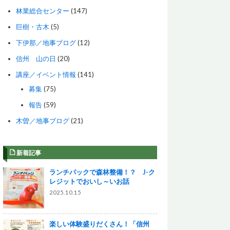
林業総合センター
(147)
巨樹・古木
(5)
下伊那／地事ブログ
(12)
信州 山の日
(20)
講座／イベント情報
(141)
募集
(75)
報告
(59)
木曽／地事ブログ
(21)
新着記事
ランチパックで森林整備！？ J-ク
レジットでおいし～いお話
2025.10.15
楽しい体験盛りだくさん！「信州