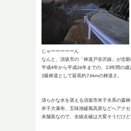
じゃーーーーーん
なんと、須坂市の「林道戸谷沢線」が念願
平成4年から平成26年までの、23年間の
2級林道として延長約7.6kmの林道さ。
清らかな水を湛える須坂市米子水系の森林
米子大瀑布、五味池破風高原などへアクセ
未舗装なので、全線走破は大変そうだけど