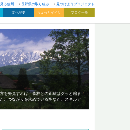
見る信州
長野県の取り組み
見つけようプロジェクト
文化歴史
ちょっとイイ話
ブログ一覧
方を発見すれば、森林との距離はグッと縮ま
た、つながりを求めているあなた、スキルア