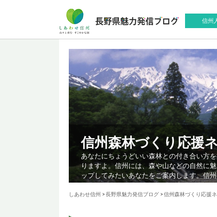
信州
信州森林づくり応援
あなたにちょうどいい森林との付き合い方を
りますよ。信州には、森や山などの自然に魅
ップしてみたいあなたをご案内します。信州
しあわせ信州
>
長野県魅力発信ブログ
>
信州森林づくり応援ネ