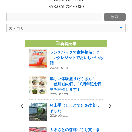
FAX:026-234-0330
新着記事
すめ記事
ランチパックで森林整備！？
射性物質調
J-クレジットでおいし～いお
話
2025.10.15
楽しい体験盛りだくさん！
けの放射性
「信州 山の日」10周年記念行
ついて
事を開催します！
ットワーク
2024.07.23
放射性物質
猪土手（ししどて）を改良し
ました
2024.06.11
ットワーク
ふるさとの森林づくり賞・き
ボン】長野