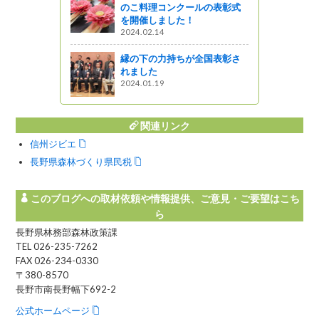
のこ料理コンクールの表彰式
用促進シン
を開催しました！
きました
2024.02.14
がの
縁の下の力持ちが全国表彰さ
れました
2024.01.19
関連リンク
信州ジビエ
長野県森林づくり県民税
このブログへの取材依頼や情報提供、ご意見・ご要望はこち
ら
長野県林務部森林政策課
TEL 026-235-7262
FAX 026-234-0330
〒380-8570
長野市南長野幅下692-2
公式ホームページ