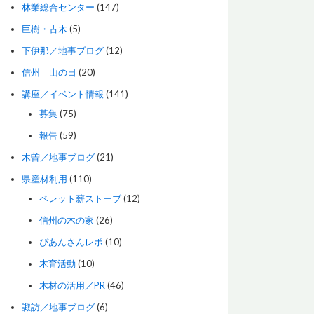
林業総合センター
(147)
巨樹・古木
(5)
下伊那／地事ブログ
(12)
信州 山の日
(20)
講座／イベント情報
(141)
募集
(75)
報告
(59)
木曽／地事ブログ
(21)
県産材利用
(110)
ペレット薪ストーブ
(12)
信州の木の家
(26)
ぴあんさんレポ
(10)
木育活動
(10)
木材の活用／PR
(46)
諏訪／地事ブログ
(6)