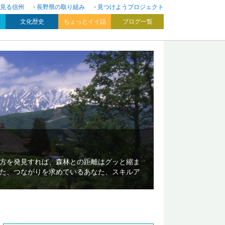
見る信州
長野県の取り組み
見つけようプロジェクト
文化歴史
ちょっとイイ話
ブログ一覧
方を発見すれば、森林との距離はグッと縮ま
た、つながりを求めているあなた、スキルア