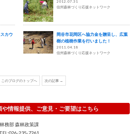
2012.07.31
信州森林づくり応援ネットワーク
イスカウ
岡谷市花岡区へ協力金を贈呈し、広葉
樹の植樹作業を行いました！
2011.04.18
信州森林づくり応援ネットワーク
このブログのトップへ
次の記事 →
頼や情報提供、ご意見・ご要望はこちら
林務部 森林政策課
TEL:026-235-7261