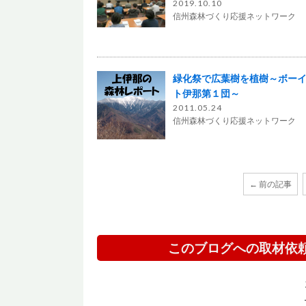
2019.10.10
信州森林づくり応援ネットワーク
緑化祭で広葉樹を植樹～ボー
ト伊那第１団～
2011.05.24
信州森林づくり応援ネットワーク
← 前の記事
このブログへの取材依