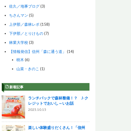
佐久／地事ブログ
(3)
ちさんマン
(5)
上伊那／森林レポ
(158)
下伊那／とりけもの
(7)
林業大学校
(3)
【情報発信】信州「森に通う道」
(14)
樹木
(6)
山菜・きのこ
(1)
新着記事
ランチパックで森林整備！？ J-ク
レジットでおいし～いお話
2025.10.15
楽しい体験盛りだくさん！「信州