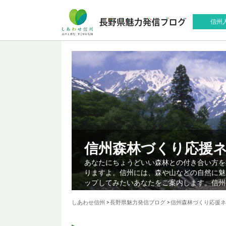
信州
信州森林づくり応援
あなたにちょうどいい森林との付き合い方を
りますよ。信州には、森や山などの自然に魅
ップしてみたいあなたをご案内します。信州
しあわせ信州
>
長野県魅力発信ブログ
>
信州森林づくり応援ネ