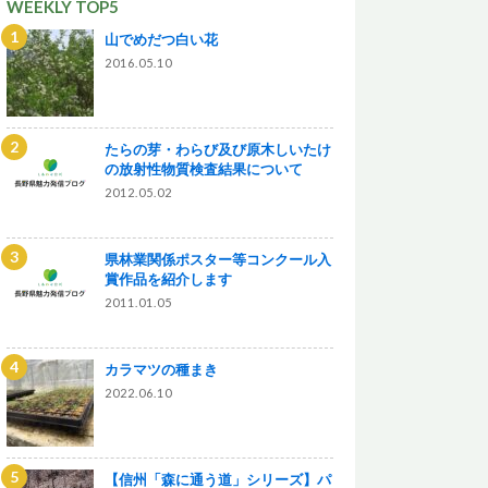
WEEKLY TOP5
山でめだつ白い花
2016.05.10
たらの芽・わらび及び原木しいたけ
の放射性物質検査結果について
2012.05.02
県林業関係ポスター等コンクール入
賞作品を紹介します
2011.01.05
カラマツの種まき
2022.06.10
【信州「森に通う道」シリーズ】パ