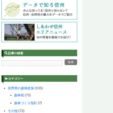
記事の検索
カテゴリー
長野県の森林政策
(105)
森林税
(75)
森林づくり指針
(7)
その他
(72)