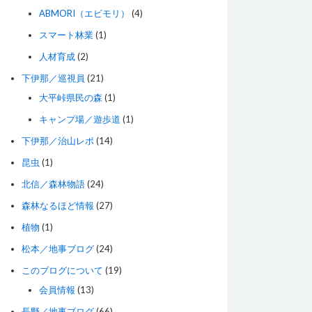
ABMORI（エビモリ）
(4)
スマート林業
(1)
人材育成
(2)
下伊那／巡視員
(21)
大平峠県民の森
(1)
キャンプ場／遊歩道
(1)
下伊那／治山レポ
(14)
昆虫
(1)
北信／森林物語
(24)
森林なるほど情報
(27)
植物
(1)
松本／地事ブログ
(24)
このブログについて
(19)
会員情報
(13)
長野／地事ブログ
(66)