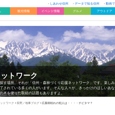
しあわせ信州
データで知る信州
動画で
人
観光情報
イベント情報
グルメ
アウトドア
ネットワーク
探す場所、それが「信州・森林づくり応援ネットワーク」です。楽しみ
了されている多くの人がいます。そんな人々が、きっかけのほしいあな
の木を使った取組の話題もありますよ。
ットワーク
>
長野／地事ブログ
>
広葉樹枯れの犯人は・・・・チビタマ？