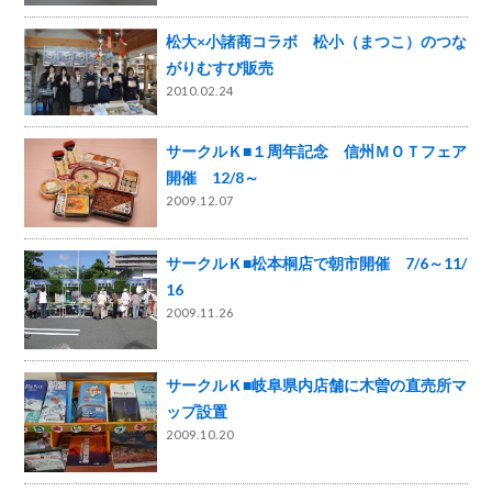
松大×小諸商コラボ 松小（まつこ）のつな
がりむすび販売
2010.02.24
サークルＫ■１周年記念 信州ＭＯＴフェア
開催 12/8～
2009.12.07
サークルＫ■松本桐店で朝市開催 7/6～11/
16
2009.11.26
サークルＫ■岐阜県内店舗に木曽の直売所マ
ップ設置
2009.10.20