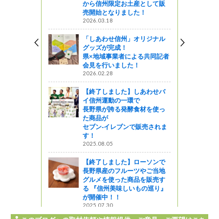
林(もり)の
から信州限定お土産として販
！
売開始となりました！
2026.03.18
ットワーク
「しあわせ信州」オリジナル
ポスター＆パ
グッズが完成！
県×地域事業者による共同記者
会見を行いました！
企画
2026.02.28
【終了しました】しあわせバ
イ信州運動の一環で
長野県が誇る発酵食材を使っ
た商品が
セブン‐イレブンで販売されま
す！
2025.08.05
【終了しました】ローソンで
長野県産のフルーツやご当地
グルメを使った商品を販売す
る 『信州美味しいもの巡り』
が開催中！！
2025.07.30