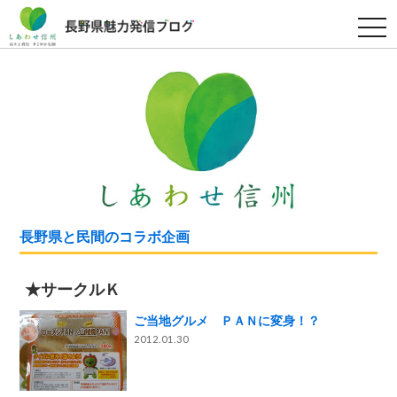
t
o
g
g
l
e
n
a
v
i
g
a
t
i
o
n
長野県と民間のコラボ企画
★サークルＫ
ご当地グルメ ＰＡＮに変身！？
2012.01.30