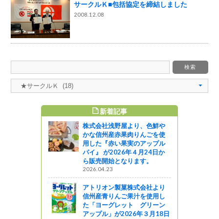
サークルＫ■包括協定を締結しました
2008.12.08
新着記事
すめ記事
株式会社浅野屋より、色鮮や
結記念式典
かな信州産赤果肉りんごを使
用した『赤い果実のアップル
パイ』 が2026年４月24日か
ットワーク
ら販売開始となります。
2026.04.23
久総合病院
・育成に向
アトリオン製菓株式会社より
信州産青りんご果汁を使用し
っと通信～
た「ヨーグレット グリーン
アップル」が2026年３月18日