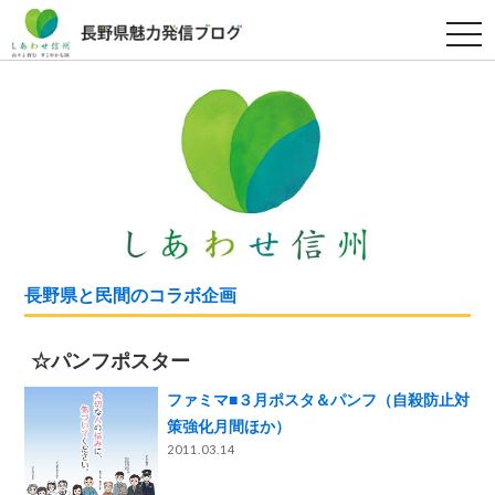
t
o
g
g
l
e
n
a
v
i
g
a
t
i
o
n
長野県と民間のコラボ企画
☆パンフポスター
ファミマ■３月ポスタ＆パンフ（自殺防止対
策強化月間ほか）
2011.03.14