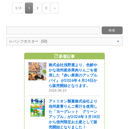
1 / 3
1
2
3
»
新着記事
すめ記事
株式会社浅野屋より、色鮮や
親契約調印
かな信州産赤果肉りんごを使
用した『赤い果実のアップル
パイ』 が2026年４月24日か
ら販売開始となります。
2026.04.23
ビニではじめ
ャンペーン
アトリオン製菓株式会社より
企画
信州産青りんご果汁を使用し
た「ヨーグレット グリーン
信州の木製
アップル」が2026年３月18日
だきまし
から信州限定お土産として販
売開始となりました！