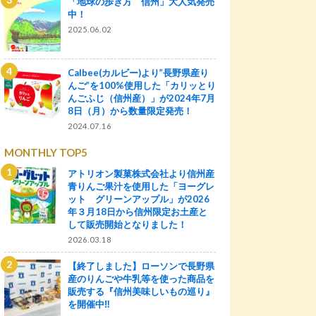
「地球の歩き方 信州」大人気発売
中！
2025.06.02
Calbee(カルビー)より”長野県産り
んご”を100%使用した「カリッとり
んごふじ（信州産）」が2024年7月
8日（月）から数量限定発売！
2024.07.16
MONTHLY TOP5
アトリオン製菓株式会社より信州産
青りんご果汁を使用した「ヨーグレ
ット グリーンアップル」が2026
年３月18日から信州限定お土産と
して販売開始となりました！
2026.03.18
【終了しました】ローソンで長野県
産のりんごや牛乳等を使った商品を
販売する『信州美味しいもの巡り』
を開催中‼