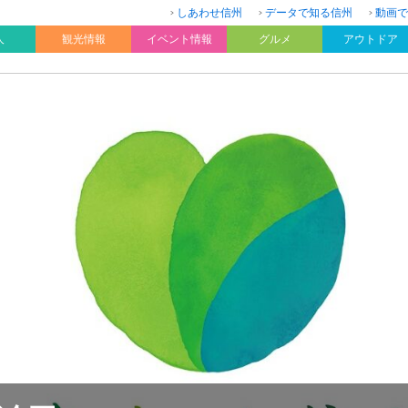
しあわせ信州
データで知る信州
動画で
人
観光情報
イベント情報
グルメ
アウトドア