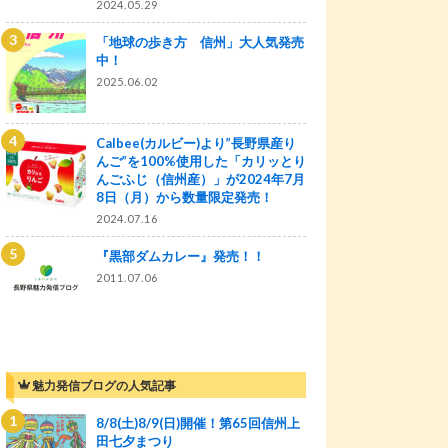
2024.05.29
「地球の歩き方 信州」大人気発売
中！
2025.06.02
Calbee(カルビー)より”長野県産り
んご”を100%使用した「カリッとり
んごふじ（信州産）」が2024年7月
8日（月）から数量限定発売！
2024.07.16
『黒部ダムカレー』発売！！
2011.07.06
魅力発信ブログの人気記事
8/8(土)8/9(日)開催！第65回信州上
田七夕まつり