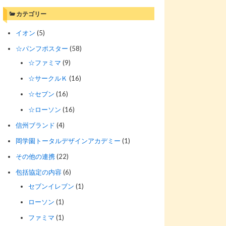
カテゴリー
イオン
(5)
☆パンフポスター
(58)
☆ファミマ
(9)
☆サークルＫ
(16)
☆セブン
(16)
☆ローソン
(16)
信州ブランド
(4)
岡学園トータルデザインアカデミー
(1)
その他の連携
(22)
包括協定の内容
(6)
セブンイレブン
(1)
ローソン
(1)
ファミマ
(1)