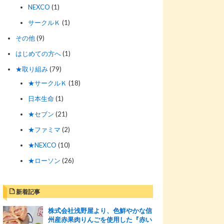
NEXCO
(1)
サークルＫ
(1)
その他
(9)
はじめての方へ
(1)
★取り組み
(79)
★サークルＫ
(18)
日本生命
(1)
★セブン
(21)
★ファミマ
(2)
★NEXCO
(10)
★ローソン
(26)
新着記事
株式会社浅野屋より、色鮮やかな信
州産赤果肉りんごを使用した『赤い