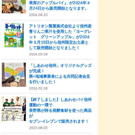
果実のアップルパイ』 が2026年４
月24日から販売開始となります。
2026.04.23
アトリオン製菓株式会社より信州産
青りんご果汁を使用した「ヨーグレ
ット グリーンアップル」が2026
年３月18日から信州限定お土産と
して販売開始となりました！
2026.03.18
「しあわせ信州」オリジナルグッズ
が完成！
県×地域事業者による共同記者会見
を行いました！
2026.02.28
【終了しました】しあわせバイ信州
運動の一環で
長野県が誇る発酵食材を使った商品
が
セブン‐イレブンで販売されます！
2025.08.05