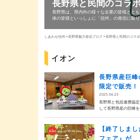
長野県と民間のコラ
長野県は、県内外の様々な企業の皆様ととも
体の皆様といっしょに「信州」の発信に取り
しあわせ信州
>
長野県魅力発信ブログ
>
長野県と民間のコラボ
イオン
長野県産巨峰
限定で販売！
2025.06.23
長野県と包括連携協定
して長野県産の巨峰を使
【終了しまし
フェア』が