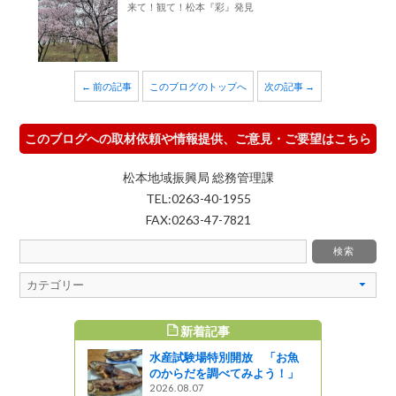
来て！観て！松本『彩』発見
← 前の記事
このブログのトップへ
次の記事 →
このブログへの取材依頼や情報提供、ご意見・ご要望はこちら
松本地域振興局 総務管理課
TEL:0263-40-1955
FAX:0263-47-7821
新着記事
すめ記事
水産試験場特別開放 「お魚
のからだを調べてみよう！」
2026.08.07