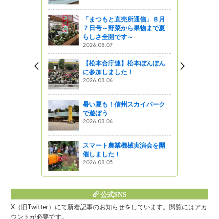
「まつもと直売所通信」８月
遭難防止】令
７日号～野菜から果物まで夏
で啓発活
らしさ全開です～
2026.08.07
っと通信～
【松本合庁連】松本ぼんぼん
に参加しました！
れ桜～
2026.08.06
』発見
暑い夏も！信州スカイパーク
で遊ぼう
！【志賀高
2026.08.06
ャーツアー
スマート農業機械実演会を開
催しました！
2026.08.05
公式SNS
X（旧Twitter）にて新着記事のお知らせをしています。閲覧にはアカ
ウントが必要です。