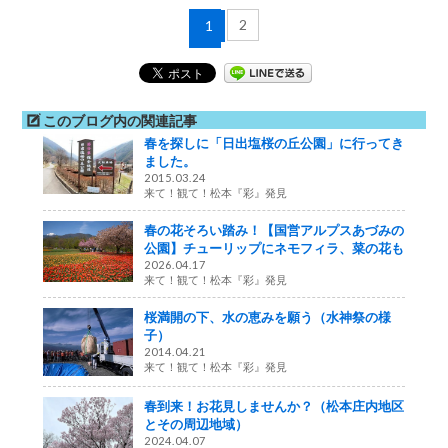
2
1
このブログ内の関連記事
春を探しに「日出塩桜の丘公園」に行ってき
ました。
2015.03.24
来て！観て！松本『彩』発見
春の花そろい踏み！【国営アルプスあづみの
公園】チューリップにネモフィラ、菜の花も
2026.04.17
来て！観て！松本『彩』発見
桜満開の下、水の恵みを願う（水神祭の様
子）
2014.04.21
来て！観て！松本『彩』発見
春到来！お花見しませんか？（松本庄内地区
とその周辺地域）
2024.04.07