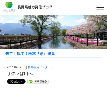
t
o
g
g
l
e
n
a
v
i
g
a
t
来て！観て！松本『彩』発見
i
o
n
2016.04.12 ［
林業総合センター
］
サクラは山へ