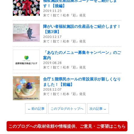
福祉施設生産品展示コーナーをご紹介しま
す！【後編】
2019.11.25
来て！観て！松本『彩』発見
障がい者福祉施設の生産品をご紹介します！
【第3弾】
2020.12.17
来て！観て！松本『彩』発見
「あなたのメニュー募集キャンペーン」のご
案内
2019.08.28
来て！観て！松本『彩』発見
合庁１階県民ホールの常設展示が新しくなり
ました！【前編】
2018.12.07
来て！観て！松本『彩』発見
← 前の記事
このブログのトップへ
次の記事 →
このブログへの取材依頼や情報提供、ご意見・ご要望はこちら