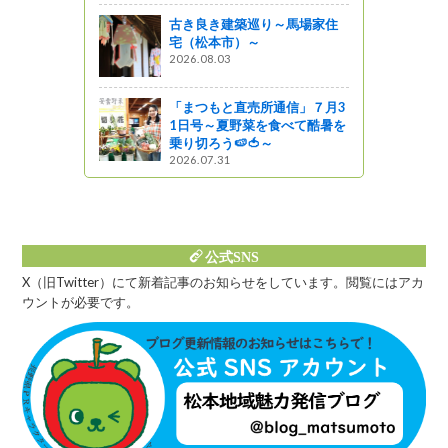
（福祉）の
山が蘇る
古き良き建築巡り～馬場家住
宅（松本市）～
がの
2026.08.03
ハートバザー
「まつもと直売所通信」７月3
お知らせ
1日号～夏野菜を食べて酷暑を
』発見
乗り切ろう🍉🍅～
2026.07.31
公式SNS
X（旧Twitter）にて新着記事のお知らせをしています。閲覧にはアカ
ウントが必要です。