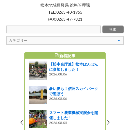
松本地域振興局 総務管理課
TEL:0263-40-1955
FAX:0263-47-7821
新着記事
すめ記事
【松本合庁連】松本ぼんぼん
パラリンピ
に参加しました！
」北信合同
2026.08.06
！
う
暑い夏も！信州スカイパーク
で遊ぼう
ナウイルス
2026.08.06
め 阿部知
活動等を行
スマート農業機械実演会を開
催しました！
がの
2026.08.05