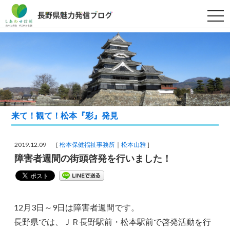
t
o
g
g
l
e
n
a
v
i
g
a
t
i
来て！観て！松本『彩』発見
o
n
2019.12.09 ［
松本保健福祉事務所
松本山雅
］
障害者週間の街頭啓発を行いました！
12月3日～9日は障害者週間です。
長野県では、ＪＲ長野駅前・松本駅前で啓発活動を行