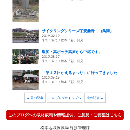
サイクリングシリーズ①安曇野「白鳥湖」
2019.02.19
来て！観て！松本『彩』発見
塩尻・高ボッチ高原から中継です。
2015.08.17
来て！観て！松本『彩』発見
「第１２回かえるまつり」に行ってきました
2013.06.26
来て！観て！松本『彩』発見
← 前の記事
このブログのトップへ
次の記事 →
このブログへの取材依頼や情報提供、ご意見・ご要望はこちら
松本地域振興局 総務管理課