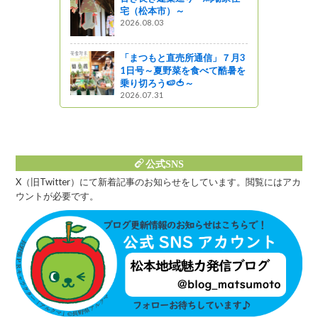
宅（松本市）～
っと通信～
2026.08.03
ォーク』
山ＰＡ）歩
「まつもと直売所通信」７月3
1日号～夏野菜を食べて酷暑を
乗り切ろう🍉🍅～
2026.07.31
公式SNS
X（旧Twitter）にて新着記事のお知らせをしています。閲覧にはアカ
ウントが必要です。