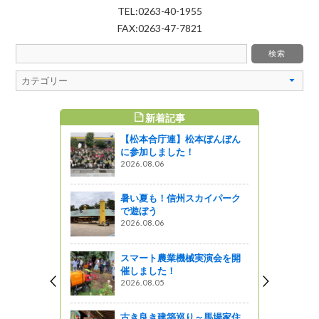
TEL:0263-40-1955
FAX:0263-47-7821
新着記事
すめ記事
【松本合庁連】松本ぼんぼん
2024】④
に参加しました！
の桜【４月
2026.08.06
暑い夏も！信州スカイパーク
で遊ぼう
の石碑
2026.08.06
』発見
スマート農業機械実演会を開
催しました！
セプトにし
2026.08.05
OOR Caf
（佐久市野
古き良き建築巡り～馬場家住