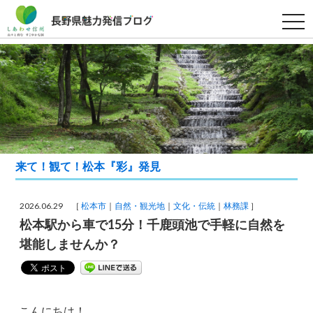
t
o
g
g
l
e
n
a
v
i
g
a
t
i
来て！観て！松本『彩』発見
o
n
2026.06.29 ［
松本市
自然・観光地
文化・伝統
林務課
］
松本駅から車で15分！千鹿頭池で手軽に自然を
堪能しませんか？
こんにちは！