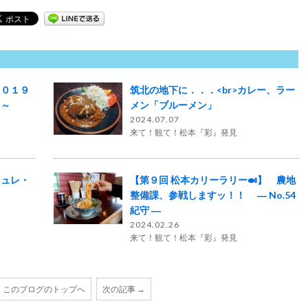
２０１９
筑北の地下に．．．<br>カレー、ラー
山～
メン「ブルーメン」
2024.07.07
来て！観て！松本『彩』発見
ジュレ・
【第９回 松本カリーラリー🍛】 農地
整備課、参戦しますッ！！ ― No.54
紀守 ―
2024.02.26
来て！観て！松本『彩』発見
このブログのトップへ
次の記事 →