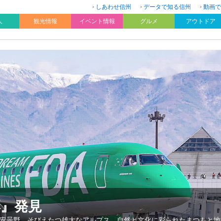
しあわせ信州
データで知る信州
動画で
人
観光情報
イベント情報
グルメ
アウトドア
彩』発見
安曇野。そびえたつ雄大なアルプス。自然と文化に彩られたまつもと地