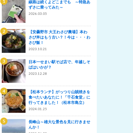
線路は続くよどこまでも ～特急あ
ずさに乗ってみた～
2026.03.05
【安曇野市 大王わさび農場】本わ
さび丼はもう古い？！今は・・・わ
さび飯！
2023.10.21
日本一せまい駅そば店で、年越しそ
ばはいかが？
2023.12.28
【松本ランチ】がっつり山賊焼きを
食べたいあなたに！「千石食堂」に
行ってきました！（松本市島立）
2024.01.25
長峰山～雄大な景色を見に行きませ
んか！