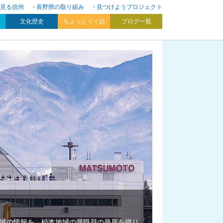
見る信州
長野県の取り組み
見つけようプロジェクト
文化歴史
ちょっとイイ話
ブログ一覧
域の情報を、松本地域の県職員の発見を織り