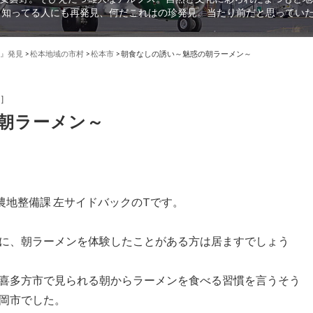
、知ってる人にも再発見、何だこれはの珍発見。当たり前だと思ってい
』発見
>
松本地域の市村
>
松本市
>
朝食なしの誘い～魅惑の朝ラーメン～
］
朝ラーメン～
農地整備課 左サイドバックのTです。
に、朝ラーメンを体験したことがある方は居ますでしょう
喜多方市で見られる朝からラーメンを食べる習慣を言うそう
岡市でした。