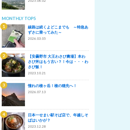
2025.06.02
MONTHLY TOP5
線路は続くよどこまでも ～特急あ
ずさに乗ってみた～
2026.03.05
【安曇野市 大王わさび農場】本わ
さび丼はもう古い？！今は・・・わ
さび飯！
2023.10.21
憧れの槍ヶ岳！槍の穂先へ！
2026.07.13
日本一せまい駅そば店で、年越しそ
ばはいかが？
2023.12.28