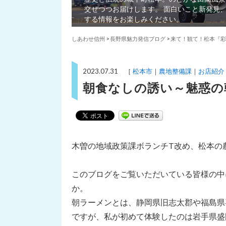
交ぜつつお届けします。 面白いこと新発見
する情報をお楽しみください。
しあわせ信州
>
長野県魅力発信ブログ
>
来て！観て！松本『彩
2023.07.31 ［
松本市
農地整備課
お店紹介
朝食なしの誘い～魅惑の
木曽の地域政策課ボランチT改め、松本の
このブログをご覧いただいている皆様の中
か。
朝ラーメンとは、静岡県旧志太郡や福島県
ですが、私が初めて体験したのは岩手県盛