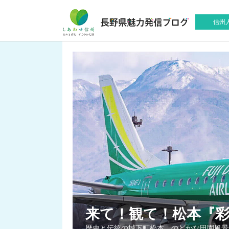
信州
来て！観て！松本『
歴史と伝統の城下町松本。のどかな田園風景