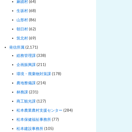
麻績村
(64)
生坂村
(68)
山形村
(86)
朝日村
(62)
筑北村
(69)
発信所属
(2,171)
総務管理課
(338)
企画振興課
(211)
環境・廃棄物対策課
(178)
農地整備課
(214)
林務課
(231)
商工観光課
(127)
松本農業農村支援センター
(284)
松本保健福祉事務所
(77)
松本建設事務所
(105)