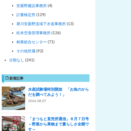
安曇野建設事務所
(4)
計量検定所
(129)
犀川安曇野流域下水道事務所
(13)
松本空港管理事務所
(126)
林業総合センター
(71)
その他所属
(92)
分類なし
(241)
新着記事
水産試験場特別開放 「お魚のから
だを調べてみよう！」
2026.08.07
「まつもと直売所通信」８月７日号
～野菜から果物まで夏らしさ全開で
す～