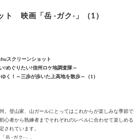
ョット 映画「岳 -ガク-」（1）
inshuスクリーンショット
い!めぐりたい!信州ロケ地調査隊～
台をゆく！～三歩が歩いた上高地を散歩～（1）
州。登山家、山ガールにとってはこれからが楽しみな季節で
初心者から熟練者までそれぞれのレベルに合わせて楽しめる
定されています。
「岳 -ガク-」。