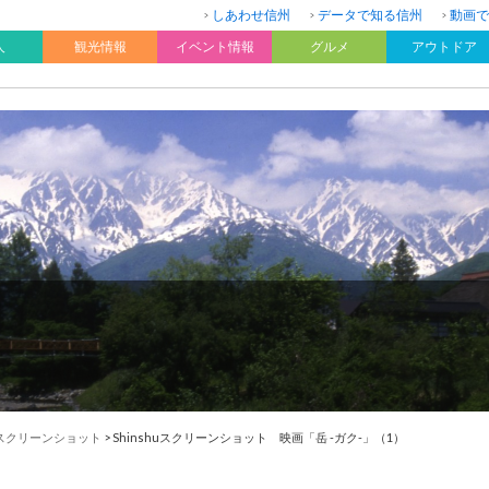
しあわせ信州
データで知る信州
動画で
人
観光情報
イベント情報
グルメ
アウトドア
huスクリーンショット
>
Shinshuスクリーンショット 映画「岳 -ガク-」（1）