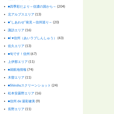
■四季彩だより～信濃の国から～
(204)
北アルプスエリア
(13)
■“しあわせ”発見～信州巡り～
(20)
諏訪エリア
(16)
■I ♥信州（あいラブしんしゅう）
(43)
佐久エリア
(13)
■旬です！信州
(67)
上伊那エリア
(11)
■就航地情報
(74)
木曽エリア
(11)
■Shinshuスクリーンショット
(24)
松本安曇野エリア
(16)
■信州 de 湯彩健美
(9)
長野エリア
(11)