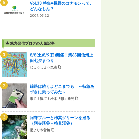
Vol.33 特集■長野のコナモンって、
どんなもん？
2009.03.12
魅力発信ブログの人気記事
8/8(土)8/9(日)開催！第65回信州上
田七夕まつり
じょうしょう気流
線路は続くよどこまでも ～特急あ
ずさに乗ってみた～
来て！観て！松本『彩』発見
阿寺ブルーと柿其グリーンを巡る
（阿寺渓谷～柿其渓谷）
是より木曽路