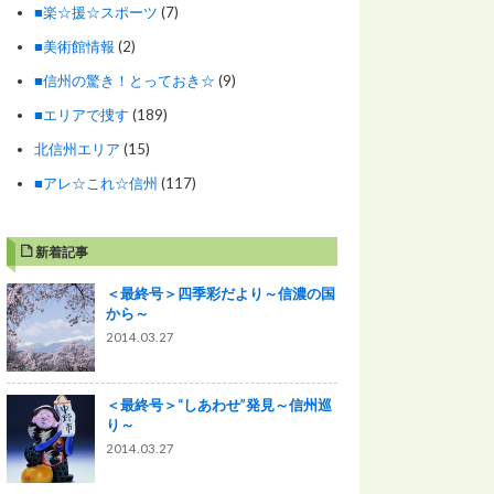
■楽☆援☆スポーツ
(7)
■美術館情報
(2)
■信州の驚き！とっておき☆
(9)
■エリアで捜す
(189)
北信州エリア
(15)
■アレ☆これ☆信州
(117)
新着記事
＜最終号＞四季彩だより～信濃の国
から～
2014.03.27
＜最終号＞“しあわせ”発見～信州巡
り～
2014.03.27