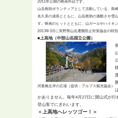
2011年公開の映画作品です。
山岳救助ボランティアとして活動している、島
名久美の成長とともに、山岳救助の過酷さや雪
す。映画のヒットとともに、山ガールやハイキ
2013年3月に長野県山岳遭難防止対策協会の特
■上高地（中部山岳国立公園）
河童橋左岸の広場（提供：アルプス観光協会）
かありません。毎年4月27日に開山式が行
登山客でにぎわいます。
＜上高地へレッツゴー！＞