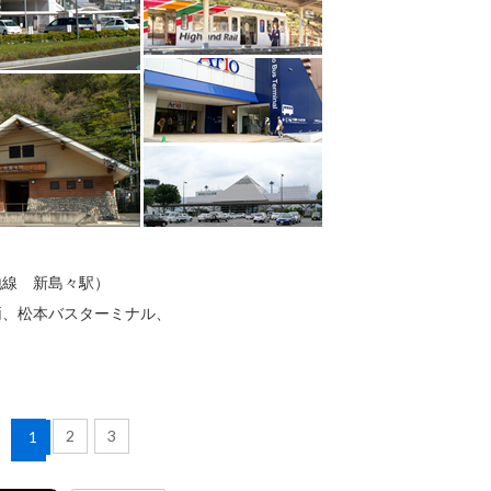
地線 新島々駅）
両、松本バスターミナル、
2
3
1