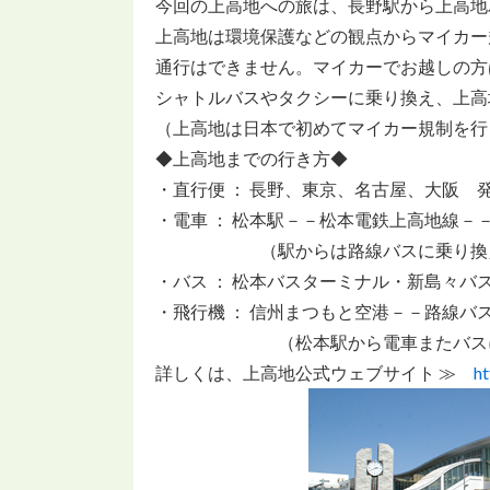
今回の上高地への旅は、長野駅から上高地
上高地は環境保護などの観点からマイカー
通行はできません。マイカーでお越しの方
シャトルバスやタクシーに乗り換え、上高
（上高地は日本で初めてマイカー規制を行
◆上高地までの行き方◆
・直行便 ： 長野、東京、名古屋、大阪 
・電車 ： 松本駅－－松本電鉄上高地線－
（駅からは路線バスに乗り換
・バス ： 松本バスターミナル・新島々バ
・飛行機 ： 信州まつもと空港－－路線バ
（松本駅から電車またバスに
詳しくは、上高地公式ウェブサイト ≫
ht