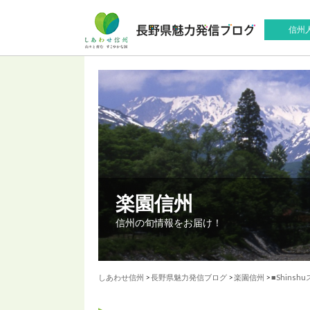
信州
楽園信州
信州の旬情報をお届け！
しあわせ信州
>
長野県魅力発信ブログ
>
楽園信州
>
■Shins