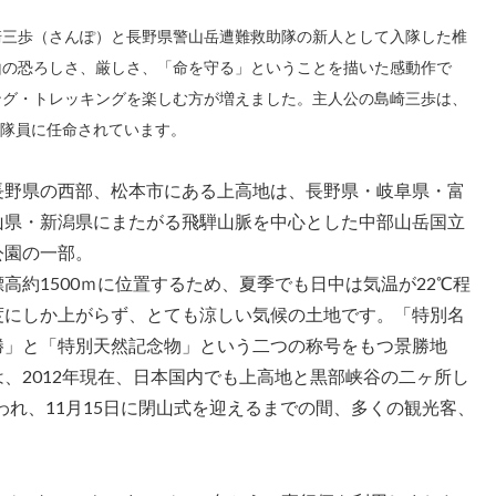
崎三歩（さんぽ）と長野県警山岳遭難救助隊の新人として入隊した椎
山の恐ろしさ、厳しさ、「命を守る」ということを描いた感動作で
ング・トレッキングを楽しむ方が増えました。主人公の島崎三歩は、
別隊員に任命されています。
長野県の西部、松本市にある上高地は、長野県・岐阜県・富
山県・新潟県にまたがる飛騨山脈を中心とした中部山岳国立
公園の一部。
標高約1500ｍに位置するため、夏季でも日中は気温が22℃程
度にしか上がらず、とても涼しい気候の土地です。「特別名
勝」と「特別天然記念物」という二つの称号をもつ景勝地
は、2012年現在、日本国内でも上高地と黒部峡谷の二ヶ所し
われ、11月15日に閉山式を迎えるまでの間、多くの観光客、