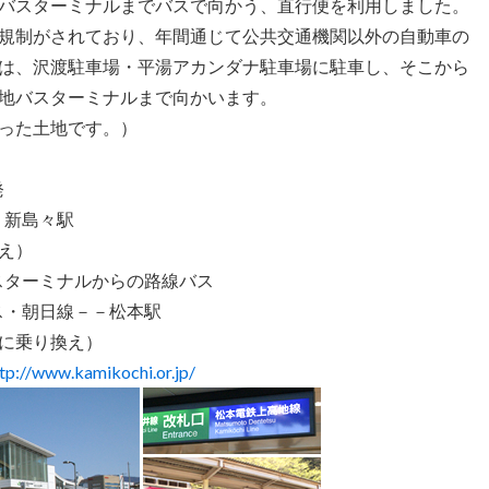
バスターミナルまでバスで向かう、直行便を利用しました。
規制がされており、年間通じて公共交通機関以外の自動車の
は、沢渡駐車場・平湯アカンダナ駐車場に駐車し、そこから
地バスターミナルまで向かいます。
った土地です。）
発
－新島々駅
え）
スターミナルからの路線バス
ス・朝日線－－松本駅
乗り換え）
tp://www.kamikochi.or.jp/