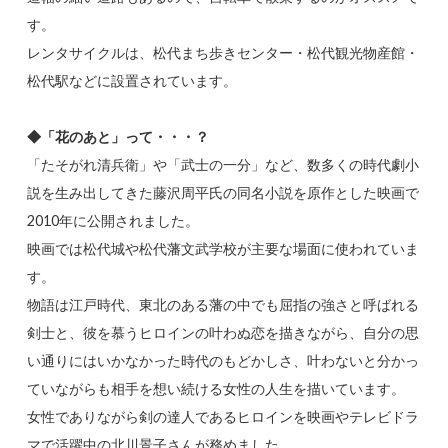
す。
レンタサイクルは、松代まち歩きセンター・松代観光物産館・
松代駅などに設置されています。
◆「花のあと」って・・・？
「たそがれ清兵衛」や「武士の一分」など、数多くの時代劇小
説を生み出してきた藤沢周平氏の同名小説を原作とした映画で
2010年に公開されました。
映画では松代城や松代藩文武学校が主要な場面に使われていま
す。
物語は江戸時代、東北のある藩の中でも屈指の強さと呼ばれる
剣士と、彼を慕うヒロインの叶わぬ恋を描きながら、自分の思
い通りにはいかなかった時代のもどかしさ、叶わないと分かっ
ていながらも相手を想い続ける女性の人生を描いています。
女性でありながら剣の達人であるヒロインを映画やテレビドラ
マで活躍中の北川景子さんが務めました。