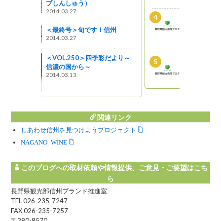
Shinshuスクリーンショッ
ト 彼のオートバイ、彼女の
！信州
島1
2012.11.08
季彩だより～
Vol79■江戸時代の面影残す宿
場町「海野宿」を散策
2010.03.04
関連リンク
しあわせ信州を見つけようプロジェクト
NAGANO WINE
このブログへの取材依頼や情報提供、ご意見・ご要望はこち
ら
長野県観光部信州ブランド推進室
TEL 026-235-7247
FAX 026-235-7257
〒380-8570