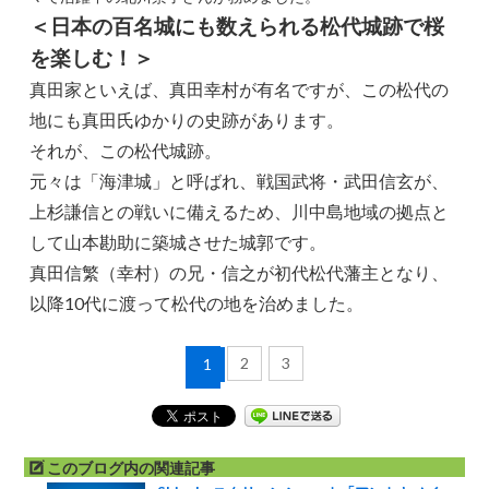
＜日本の百名城にも数えられる松代城跡で桜
を楽しむ！＞
真田家といえば、真田幸村が有名ですが、この松代の
地にも真田氏ゆかりの史跡があります。
それが、この松代城跡。
元々は「海津城」と呼ばれ、戦国武将・武田信玄が、
上杉謙信との戦いに備えるため、川中島地域の拠点と
して山本勘助に築城させた城郭です。
真田信繁（幸村）の兄・信之が初代松代藩主となり、
以降10代に渡って松代の地を治めました。
2
3
1
このブログ内の関連記事