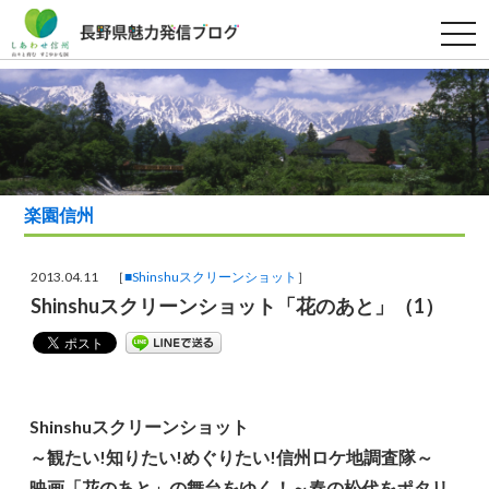
t
o
g
g
l
e
n
a
v
i
g
a
楽園信州
t
i
o
n
2013.04.11 ［
■Shinshuスクリーンショット
］
Shinshuスクリーンショット「花のあと」（1）
Shinshuスクリーンショット
～観たい!知りたい!めぐりたい!信州ロケ地調査隊～
映画「花のあと」の舞台をゆく！～春の松代をポタリ