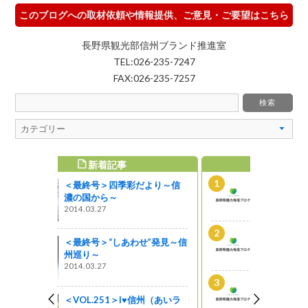
このブログへの取材依頼や情報提供、ご意見・ご要望はこちら
長野県観光部信州ブランド推進室
TEL:026-235-7247
FAX:026-235-7257
WEEKLY TOP5
だより～信
Vol.34 特集■ジンギスカン街道
をゆく！
2009.03.19
Vol133■信州の最新B級ご当地
せ”発見～信
グルメ情報
2011.04.28
Vol95■ 神々が宿る神秘の世界
「戸隠神社」
♥信州（あいラ
2010.07.08