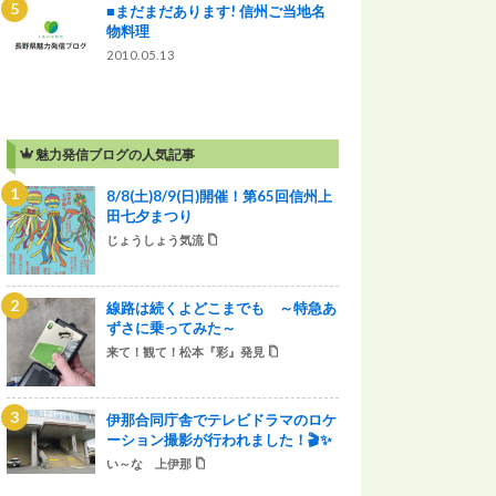
■まだまだあります! 信州ご当地名
物料理
2010.05.13
魅力発信ブログの人気記事
8/8(土)8/9(日)開催！第65回信州上
田七夕まつり
じょうしょう気流
線路は続くよどこまでも ～特急あ
ずさに乗ってみた～
来て！観て！松本『彩』発見
伊那合同庁舎でテレビドラマのロケ
ーション撮影が行われました！🎬✨
い～な 上伊那