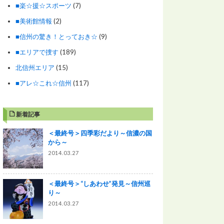
■楽☆援☆スポーツ
(7)
■美術館情報
(2)
■信州の驚き！とっておき☆
(9)
■エリアで捜す
(189)
北信州エリア
(15)
■アレ☆これ☆信州
(117)
新着記事
＜最終号＞四季彩だより～信濃の国
から～
2014.03.27
＜最終号＞“しあわせ”発見～信州巡
り～
2014.03.27