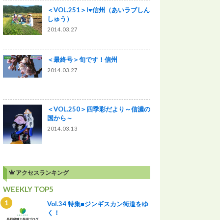
＜VOL.251＞I♥信州（あいラブしん
しゅう）
2014.03.27
＜最終号＞旬です！信州
2014.03.27
＜VOL.250＞四季彩だより～信濃の
国から～
2014.03.13
アクセスランキング
WEEKLY TOP5
Vol.34 特集■ジンギスカン街道をゆ
く！