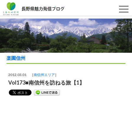
t
o
g
g
l
e
n
a
v
i
g
a
楽園信州
t
i
o
n
2012.03.01 ［
南信州エリア
］
Vol173■南信州を訪ねる旅【1】