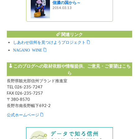
信濃の国から～
ばこばやし
2014.03.13
関連リンク
しあわせ信州を見つけようプロジェクト
NAGANO WINE
このブログへの取材依頼や情報提供、ご意見・ご要望はこち
ら
長野県観光部信州ブランド推進室
TEL 026-235-7247
FAX 026-235-7257
〒380-8570
長野市南長野幅下692-2
公式ホームページ