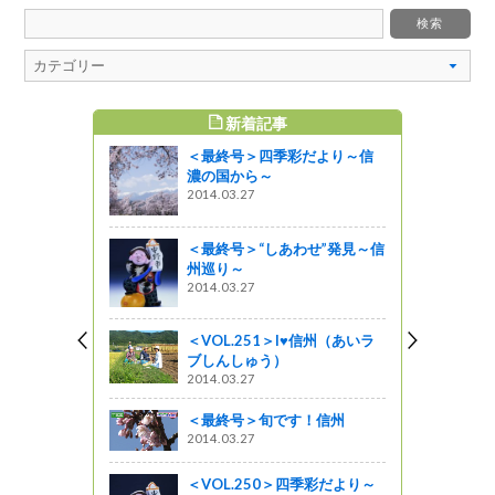
新着記事
すめ記事
＜最終号＞四季彩だより～信
森」全国子
濃の国から～
州
2014.03.27
ットワーク
＜最終号＞“しあわせ”発見～信
州巡り～
始まり１
2014.03.27
＜VOL.251＞I♥信州（あいラ
ブしんしゅう）
2014.03.27
州ここだに
＜最終号＞旬です！信州
2014.03.27
＜VOL.250＞四季彩だより～