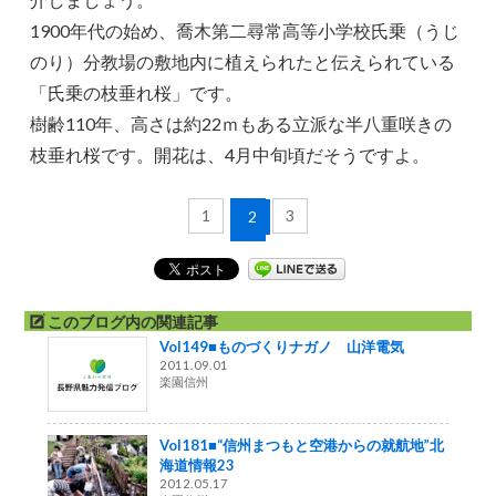
1900年代の始め、喬木第二尋常高等小学校氏乗（うじ
のり）分教場の敷地内に植えられたと伝えられている
「氏乗の枝垂れ桜」です。
樹齢110年、高さは約22ｍもある立派な半八重咲きの
枝垂れ桜です。開花は、4月中旬頃だそうですよ。
1
3
2
このブログ内の関連記事
Vol149■ものづくりナガノ 山洋電気
2011.09.01
楽園信州
Vol181■“信州まつもと空港からの就航地”北
海道情報23
2012.05.17