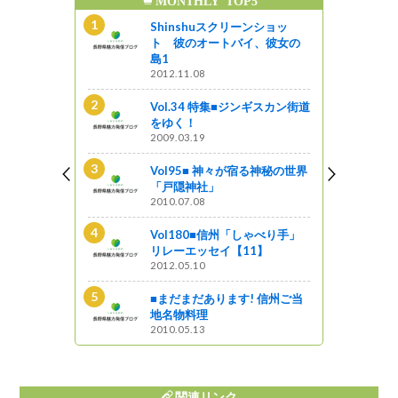
ンギスカン街道
Shinshuスクリーンショッ
ト 彼のオートバイ、彼女の
島1
2012.11.08
新B級ご当地
Vol.34 特集■ジンギスカン街道
をゆく！
2009.03.19
る神秘の世界
Vol95■ 神々が宿る神秘の世界
「戸隠神社」
2010.07.08
ンショッ
イ、彼女の
Vol180■信州「しゃべり手」
リレーエッセイ【11】
2012.05.10
の面影残す宿
■まだまだあります! 信州ご当
散策
地名物料理
2010.05.13
関連リンク