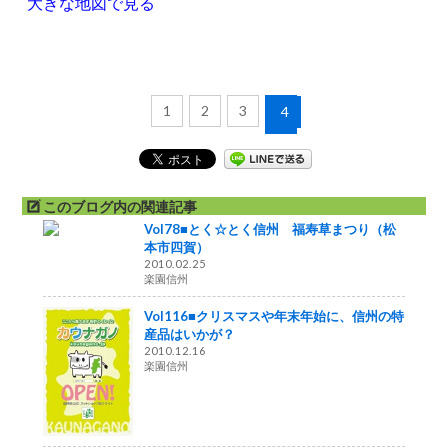
大きな地図で見る
1
2
3
4
このブログ内の関連記事
Vol78■とく☆とく信州 福寿草まつり（松
本市四賀）
2010.02.25
楽園信州
Vol116■クリスマスや年末年始に、信州の特
産品はいかが？
2010.12.16
楽園信州