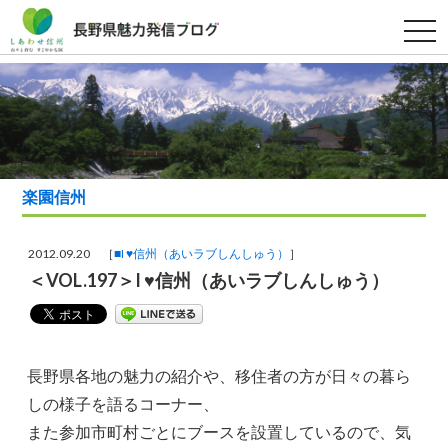
t
o
g
g
l
e
n
a
v
i
g
a
楽園信州
t
i
o
n
2012.09.20 ［
■I ♥信州（あいラブしんしゅう）
］
＜VOL.197＞I ♥信州（あいラブしんしゅう）
長野県各地の魅力の紹介や、移住者の方が日々の暮ら
しの様子を語るコーナー、
また参加市町村ごとにブースを設置しているので、気