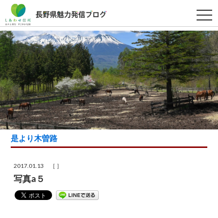
t
o
g
g
l
e
n
a
v
i
g
a
t
i
o
n
是より木曽路
2017.01.13 ［ ］
写真a５