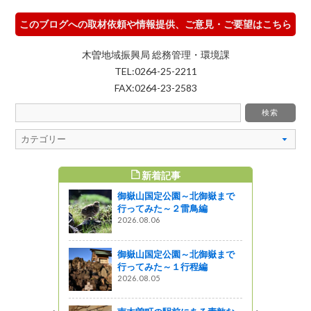
このブログへの取材依頼や情報提供、ご意見・ご要望はこちら
木曽地域振興局 総務管理・環境課
TEL:0264-25-2211
FAX:0264-23-2583
新着記事
すめ記事
御嶽山国定公園～北御嶽まで
行ってみた～２雷鳥編
2026.08.06
御嶽山国定公園～北御嶽まで
行ってみた～１行程編
2026.08.05