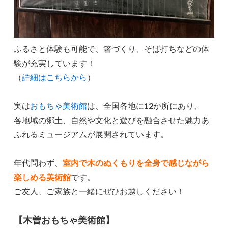
ふるさと体験も可能で、箸づくり、そば打ちなどの体
験が充実しています！
（
詳細はこちらから
）
実は
おもちゃ美術館
は、全国各地に
12
か所にあり、
各地域の郷土、自然や文化と遊びを融合させた魅力あ
ふれるミュージアムが展開されています。
年代問わず、
室内で木のぬくもりを全身で感じながら
楽しめる美術館
です。
ご友人、ご家族と一緒にぜひお越しください！
【木曽おもちゃ美術館】