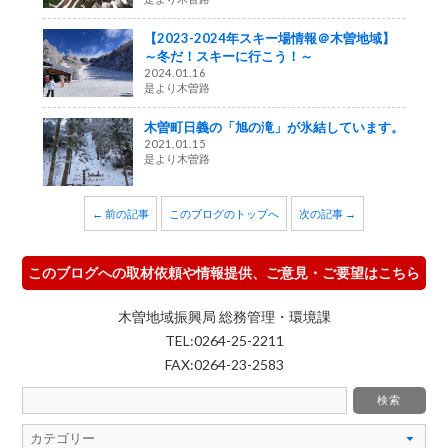
【2023-2024年スキー場情報＠木曽地域】
～冬だ！スキーに行こう！～
2024.01.16
是より木曽路
木曽町日義の「旭の滝」が氷結しています。
2021.01.15
是より木曽路
← 前の記事
このブログのトップへ
次の記事 →
このブログへの取材依頼や情報提供、ご意見・ご要望はこちら
木曽地域振興局 総務管理・環境課
TEL:0264-25-2211
FAX:0264-23-2583