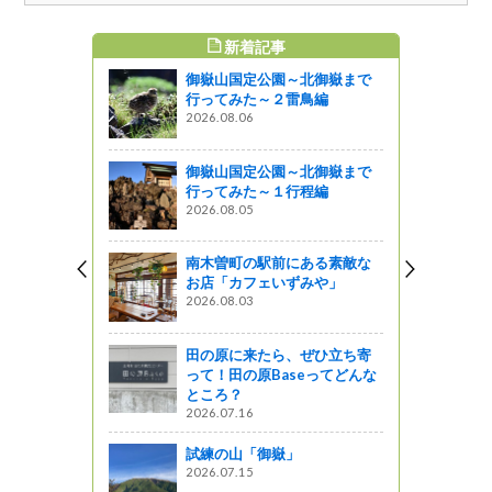
新着記事
すめ記事
御嶽山国定公園～北御嶽まで
コレクショ
行ってみた～２雷鳥編
2026.08.06
御嶽山国定公園～北御嶽まで
プス物産
行ってみた～１行程編
2026.08.05
南木曽町の駅前にある素敵な
布施に集
お店「カフェいずみや」
KUSAI」
2026.08.03
ビュー⑫）
がの
田の原に来たら、ぜひ立ち寄
って！田の原Baseってどんな
長野県準備
ところ？
す
2026.07.16
ットワーク
試練の山「御嶽」
2026.07.15