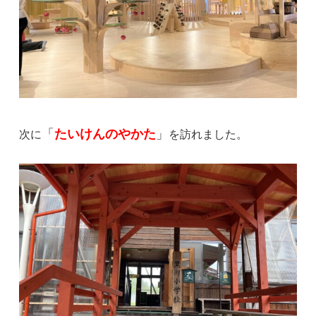
「
たいけんのやかた
」
次に
を訪れました。