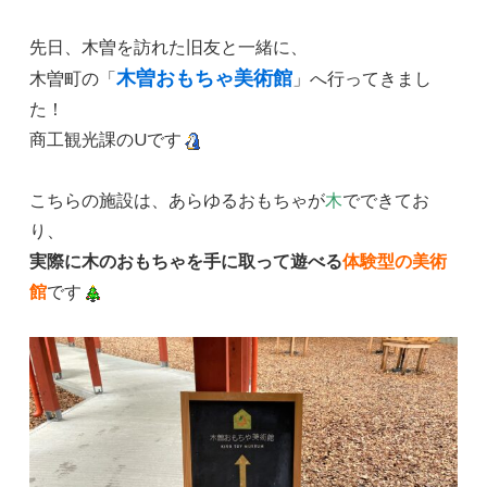
先日、木曽を訪れた旧友と一緒に、
木曽おもちゃ美術館
木曽町の「
」へ行ってきまし
た！
商工観光課のUです
こちらの施設は、あらゆるおもちゃが
木
でできてお
り、
実際に木のおもちゃを手に取って遊べる
体験型の美術
館
です