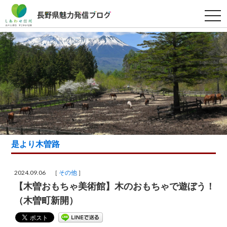
t
o
g
g
l
e
n
a
v
i
g
a
t
i
o
n
是より木曽路
2024.09.06 ［
その他
］
【木曽おもちゃ美術館】木のおもちゃで遊ぼう！
（木曽町新開）