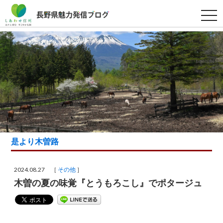
t
o
g
g
l
e
n
a
v
i
g
a
t
i
o
n
是より木曽路
2024.08.27 ［
その他
］
木曽の夏の味覚『とうもろこし』でポタージュ