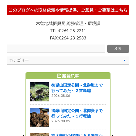
このブログへの取材依頼や情報提供、ご意見・ご要望はこちら
木曽地域振興局 総務管理・環境課
TEL:0264-25-2211
FAX:0264-23-2583
新着記事
すめ記事
御嶽山国定公園～北御嶽まで
行ってみた～２雷鳥編
2026.08.06
御嶽山国定公園～北御嶽まで
行ってみた～１行程編
2026.08.05
南木曽町の駅前にある素敵な