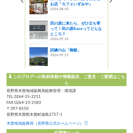
お店「カフェいずみや」
」に長野県
2026.08.03
されまし
田の原に来たら、ぜひ立ち寄
ットワーク
って！田の原Baseってどんな
ところ？
伝染病防疫演
2026.07.16
試練の山「御嶽」
しょ！！
2026.07.15
このブログへの取材依頼や情報提供、ご意見・ご要望はこち
ら
長野県木曽地域振興局総務管理・環境課
TEL 0264-25-2211
FAX 0264-23-2583
〒397-8550
長野県木曽郡木曽町福島2757-1
木曽地域振興局（長野県公式ホームページ）
関連リンク