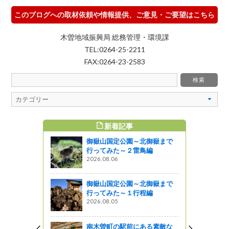
このブログへの取材依頼や情報提供、ご意見・ご要望はこちら
木曽地域振興局 総務管理・環境課
TEL:0264-25-2211
FAX:0264-23-2583
新着記事
すめ記事
御嶽山国定公園～北御嶽まで
ーラムをオ
行ってみた～２雷鳥編
した
2026.08.06
ャーツアー
御嶽山国定公園～北御嶽まで
ン」ヘルシ
行ってみた～１行程編
ュースター
2026.08.05
星レストラン
南木曽町の駅前にある素敵な