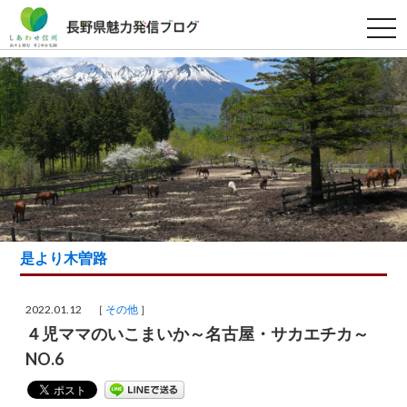
t
o
g
g
l
e
n
a
v
i
g
a
t
i
o
n
是より木曽路
2022.01.12 ［
その他
］
４児ママのいこまいか～名古屋・サカエチカ～
NO.6