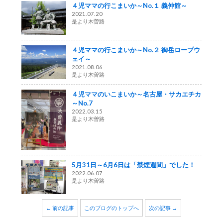
４児ママの行こまいか～No.１ 義仲館～
2021.07.20
是より木曽路
４児ママの行こまいか～No.２ 御岳ロープウ
ェイ～
2021.08.06
是より木曽路
４児ママのいこまいか～名古屋・サカエチカ
～No.7
2022.03.15
是より木曽路
5月31日～6月6日は「禁煙週間」でした！
2022.06.07
是より木曽路
← 前の記事
このブログのトップへ
次の記事 →