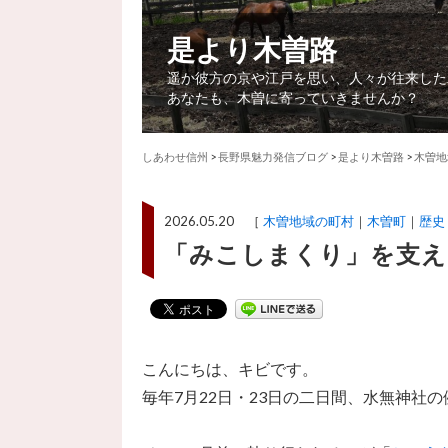
是より木曽路
遥か彼方の京や江戸を思い、人々が往来した
あなたも、木曽に寄っていきませんか？
しあわせ信州
>
長野県魅力発信ブログ
>
是より木曽路
>
木曽地
2026.05.20 ［
木曽地域の町村
木曽町
歴史
「みこしまくり」を支え
こんにちは、キビです。
毎年7月22日・23日の二日間、水無神社