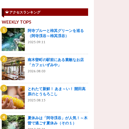
アクセスランキング
WEEKLY TOP5
阿寺ブルーと柿其グリーンを巡る
（阿寺渓谷～柿其渓谷）
2025.09.11
南木曽町の駅前にある素敵なお店
「カフェいずみや」
2026.08.03
とれたて新鮮！ あま～い！ 開田高
原のとうもろこし
2025.08.15
夏休みは「阿寺渓谷」が人気！～木
曽で過ごす夏休み（その１）