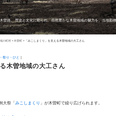
木曽路。 歴史と文化に彩られ、自然豊かな木曽地域の魅力を、当地勤
域の町村
>
木曽町
>
「みこしまくり」を支える木曽地域の大工さん
・祭り・ひと
］
る木曽地域の大工さん
の例大祭「
みこしまくり
」が木曽町で繰り広げられます。