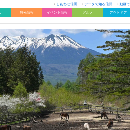
しあわせ信州
データで知る信州
動画で
人
観光情報
イベント情報
グルメ
アウトドア