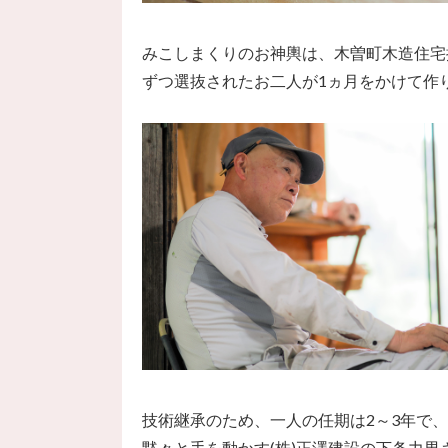
みこしまくりのお神輿は、木曽町木造住宅
ずつ選抜されたお二人が1ヵ月をかけて作
技術継承のため、一人の任期は2～3年で
黙々と手を動かす(株)正澤建設の下条力男