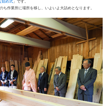
な始め式
」です。
のち作業所に場所を移し、いよいよ大詰めとなります。