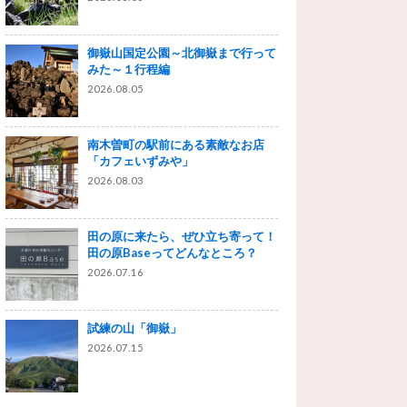
御嶽山国定公園～北御嶽まで行って
みた～１行程編
2026.08.05
南木曽町の駅前にある素敵なお店
「カフェいずみや」
2026.08.03
田の原に来たら、ぜひ立ち寄って！
田の原Baseってどんなところ？
2026.07.16
試練の山「御嶽」
2026.07.15