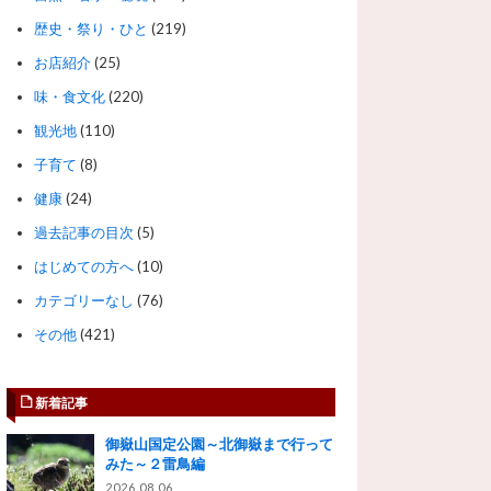
歴史・祭り・ひと
(219)
お店紹介
(25)
味・食文化
(220)
観光地
(110)
子育て
(8)
健康
(24)
過去記事の目次
(5)
はじめての方へ
(10)
カテゴリーなし
(76)
その他
(421)
新着記事
御嶽山国定公園～北御嶽まで行って
みた～２雷鳥編
2026.08.06