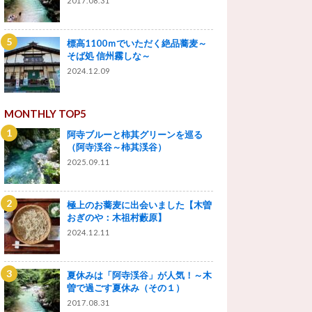
2017.08.31
標高1100ｍでいただく絶品蕎麦～
そば処 信州霧しな～
2024.12.09
MONTHLY TOP5
阿寺ブルーと柿其グリーンを巡る
（阿寺渓谷～柿其渓谷）
2025.09.11
極上のお蕎麦に出会いました【木曽
おぎのや：木祖村藪原】
2024.12.11
夏休みは「阿寺渓谷」が人気！～木
曽で過ごす夏休み（その１）
2017.08.31