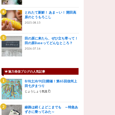
とれたて新鮮！ あま～い！ 開田高
原のとうもろこし
2025.08.15
田の原に来たら、ぜひ立ち寄って！
田の原Baseってどんなところ？
2026.07.16
魅力発信ブログの人気記事
8/8(土)8/9(日)開催！第65回信州上
田七夕まつり
じょうしょう気流
線路は続くよどこまでも ～特急あ
ずさに乗ってみた～