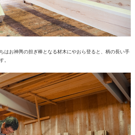
ちはお神輿の担ぎ棒となる材木にやおら登ると、柄の長い手
す。