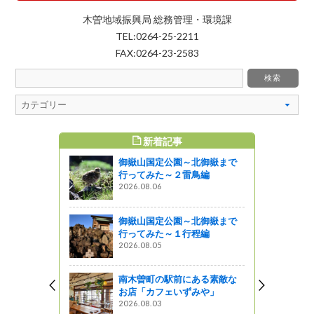
木曽地域振興局 総務管理・環境課
TEL:0264-25-2211
FAX:0264-23-2583
新着記事
すめ記事
御嶽山国定公園～北御嶽まで
ェスタ201
行ってみた～２雷鳥編
た♪
2026.08.06
』発見
御嶽山国定公園～北御嶽まで
芸術祭 ボ
行ってみた～１行程編
コタケマン
2026.08.05
、音楽と笑
南木曽町の駅前にある素敵な
お店「カフェいずみや」
2026.08.03
ベント情