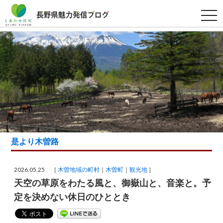
t
o
g
g
l
e
n
a
v
i
g
a
t
i
o
n
是より木曽路
2026.05.25 ［
木曽地域の町村
木曽町
観光地
］
天空の草原をわたる風と、御嶽山と、音楽と。予
定を決めない休日のひととき