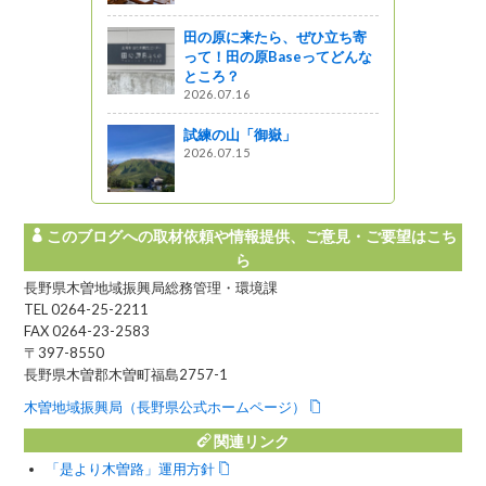
かした地域
・木曽のイ
田の原に来たら、ぜひ立ち寄
って！田の原Baseってどんな
ところ？
2026.07.16
田高原の生
試練の山「御嶽」
らし」に参
2026.07.15
このブログへの取材依頼や情報提供、ご意見・ご要望はこち
ら
長野県木曽地域振興局総務管理・環境課
TEL 0264-25-2211
FAX 0264-23-2583
〒397-8550
長野県木曽郡木曽町福島2757-1
木曽地域振興局（長野県公式ホームページ）
関連リンク
「是より木曽路」運用方針