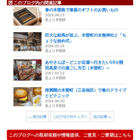
このブログ内の関連記事
春の木曽路で漆器のギフトのお買いもの
2026.04.13
是より木曽路
巨大な絵馬が並ぶ、木曽町の水無神社と「ち
ょうな始め式」
2026.05.19
是より木曽路
あやさんぽ～どこか近場へ行きたい58☆開
田高原での過ごし方①（木曽町）～
2017.07.12
是より木曽路
桜満開の木曽町（三岳地区）で春のドライブ
とピクニック
2026.04.20
是より木曽路
← 前の記事
このブログのトップへ
次の記事 →
このブログへの取材依頼や情報提供、ご意見・ご要望はこちら