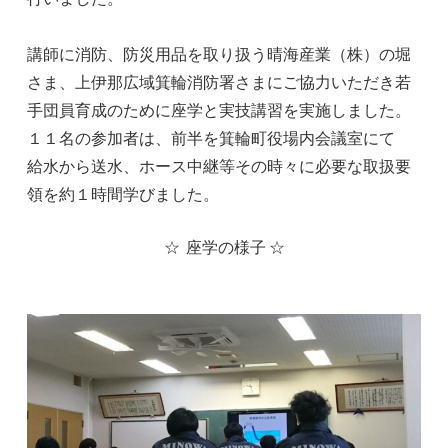
講師に消防、防災用品を取り扱う晴海産業（株）の堀
さま、上伊那広域箕輪消防署さまにご協力いただき若
手団員育成のために座学と実技講習を実施しました。
１１名の参加者は、前半を箕輪町役場内会議室にて
給水から送水、ホース中継等その時々に必要な取扱要
領を約１時間学びました。
☆ 座学の様子 ☆