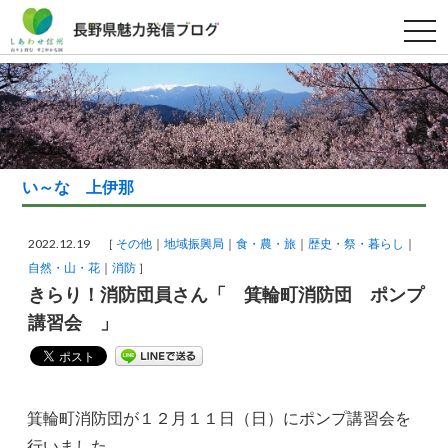
t
o
g
g
l
e
n
a
v
i
g
い～な 上伊那
a
t
i
o
2022.12.19 ［
その他
地域振興局
食・農・旅
歴史・祭・暮らし
n
自然・山・花
消防
］
きらり！消防団員さん「 箕輪町消防団 ポンプ
講習会 」
箕輪町消防団が１２月１１日（日）にポンプ講習会を
行いました。