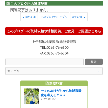
このブログ内の関連記事
関連記事はありません。
← 前の記事
このブログのトップへ
次の記事 →
このブログへの取材依頼や情報提供、ご意見・ご要望はこちら
上伊那地域振興局 総務管理課
TEL:0265-76-6800
FAX:0265-76-6804
新着記事
すめ記事
セミのぬけがらから地球温暖
化を考える👨‍👧‍👦
2026.08.07