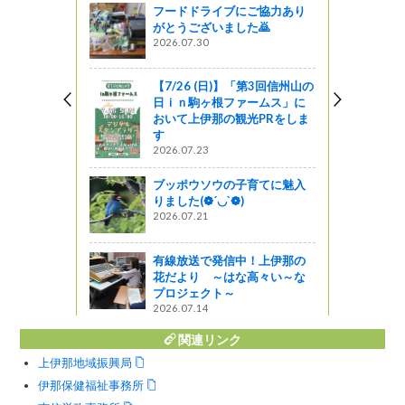
フードドライブにご協力あり
がとうございました🙇
2026.07.30
【7/26 (日)】「第3回信州山の
日ｉｎ駒ヶ根ファームス」に
おいて上伊那の観光PRをしま
す
2026.07.23
ブッポウソウの子育てに魅入
りました(❁´◡`❁)
2026.07.21
有線放送で発信中！上伊那の
花だより ～はな高々い～な
プロジェクト～
2026.07.14
関連リンク
上伊那地域振興局
伊那保健福祉事務所