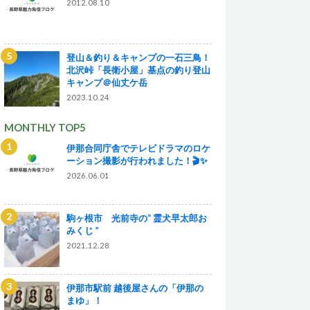
2012.08.10
登山＆釣り＆キャンプの一石三鳥！
北沢峠「長衛小屋」基点の釣り登山
キャンプ＠仙丈ケ岳
2023.10.24
MONTHLY TOP5
伊那合同庁舎でテレビドラマのロケ
ーション撮影が行われました！🎬✨
2026.06.01
駒ヶ根市 光前寺の“ 霊犬早太郎お
みくじ ”
2021.12.28
伊那市駅前 越後屋さんの「伊那の
まゆ」！