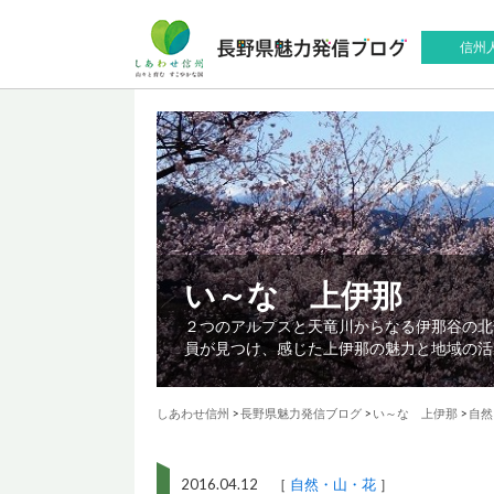
信州
い～な 上伊那
２つのアルプスと天竜川からなる伊那谷の北
員が見つけ、感じた上伊那の魅力と地域の活
しあわせ信州
>
長野県魅力発信ブログ
>
い～な 上伊那
>
自然
2016.04.12 ［
自然・山・花
］