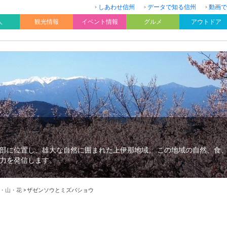
しあわせ信州
データで知る信州
動画で
人
観光情報
イベント情報
グルメ
アウトドア
部に位置し、雄大な自然に囲まれた上伊那地域。 この地域の自然、食
力を発信します。
・山・花
>
ザゼンソウとミズバショウ