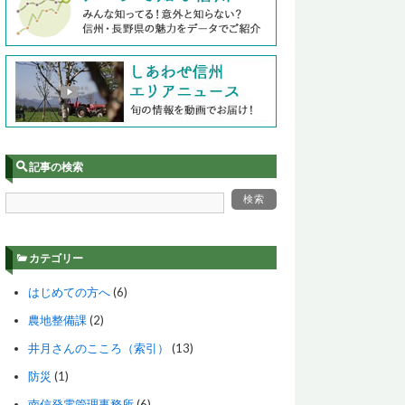
記事の検索
カテゴリー
はじめての方へ
(6)
農地整備課
(2)
井月さんのこころ（索引）
(13)
防災
(1)
南信発電管理事務所
(6)