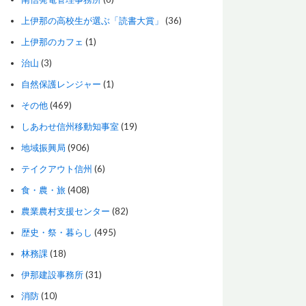
上伊那の高校生が選ぶ「読書大賞」
(36)
上伊那のカフェ
(1)
治山
(3)
自然保護レンジャー
(1)
その他
(469)
しあわせ信州移動知事室
(19)
地域振興局
(906)
テイクアウト信州
(6)
食・農・旅
(408)
農業農村支援センター
(82)
歴史・祭・暮らし
(495)
林務課
(18)
伊那建設事務所
(31)
消防
(10)