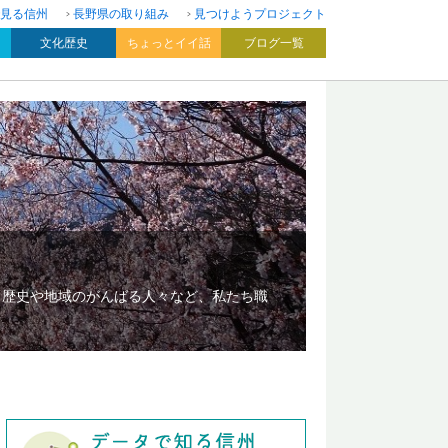
見る信州
長野県の取り組み
見つけようプロジェクト
文化歴史
ちょっとイイ話
ブログ一覧
、歴史や地域のがんばる人々など、私たち職