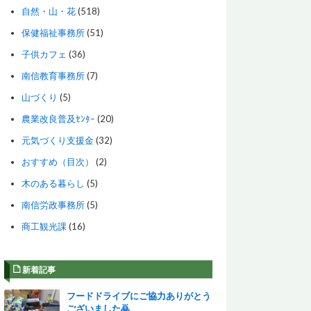
自然・山・花
(518)
保健福祉事務所
(51)
子供カフェ
(36)
南信教育事務所
(7)
山づくり
(5)
農業改良普及ｾﾝﾀｰ
(20)
元気づくり支援金
(32)
おすすめ（目次）
(2)
木のある暮らし
(5)
南信労政事務所
(5)
商工観光課
(16)
新着記事
フードドライブにご協力ありがとう
ございました🙇