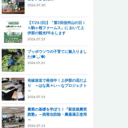
2026.07.30
【7/26 (日)】「第3回信州山の日ｉ
ｎ駒ヶ根ファームス」に おいて上
伊那の観光PRをします
2026.07.23
ブッポウソウの子育てに魅入りまし
た(❁´◡`❁)
2026.07.21
有線放送で発信中！上伊那の花だよ
り ～はな高々い～なプロジェクト
～
2026.07.14
農業の基礎を学ぼう！『新規就農実
践塾』～病害虫防除・農薬適正使用
～
2026.07.13