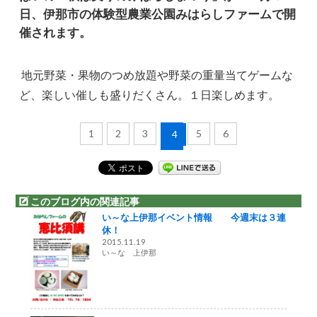
日、伊那市の体験型農業公園みはらしファームで開
催されます。
地元野菜・果物のつめ放題や野菜の重量当てゲームな
ど、楽しい催しも盛りだくさん。１日楽しめます。
1
2
3
5
6
4
このブログ内の関連記事
い～な上伊那イベント情報 今週末は３連
休！
2015.11.19
い～な 上伊那