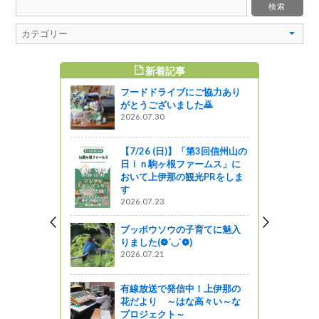
新着記事
すめ記事
フードドライブにご協力あり
報投稿アプ
がとうございました🙇
用開始！
2026.07.30
ャーツアー
【7/26 (日)】「第3回信州山の
ローズガー
日ｉｎ駒ヶ根ファームス」に
が開催され
おいて上伊那の観光PRをしま
す
2026.07.23
ブッポウソウの子育てに魅入
書バリアフ
りました(❁´◡`❁)
？」・「き
2026.07.21
えない方向
体験会」
有線放送で発信中！上伊那の
図書館ブログ
花だより ～はな高々い～な
プロジェクト～
で!長野駅で