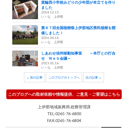
箕輪西小学校みどりの少年団が本立てを作り
ました
2014.12.15
い～な 上伊那
第６７回全国植樹祭上伊那地区県民植樹を開
催しました！
2016.06.16
い～な 上伊那
しあわせ信州移動知事室 ～本庁との打合
せ Ｗｅｂ会議～
2015.01.16
い～な 上伊那
← 前の記事
このブログのトップへ
次の記事 →
このブログへの取材依頼や情報提供、ご意見・ご要望はこちら
上伊那地域振興局 総務管理課
TEL:0265-76-6800
FAX:0265-76-6804