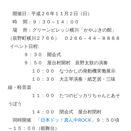
開催日：平成２６年１１月２日（日）
時 間：９：３０～１４：００
場 所：グリーンビレッジ横川「かやぶきの館」
（辰野町横川２７６６） ０２６６－４４－８８８８
イベント日程:
９：３０ 開会式
９：５０ 屋台村開村 辰野太鼓の演奏
１０：００ なつかしの発動機実働展示
１０：３０ 大正琴演奏・紙芝居・三味
線・軽音楽
１１：００ たつのピッカリちゃんとあそ
うぼう
１４：００ 閉会式 屋台村閉村
同時開催
「日本ドッ！真ん中ROCK」
９：５０頃
～１５：００（能舞台）