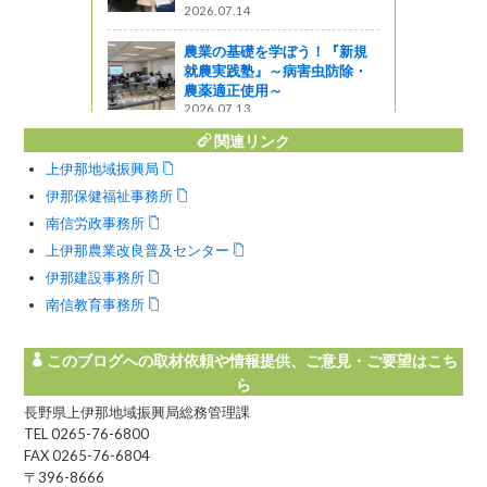
2026.07.14
を味わう!
農業の基礎を学ぼう！『新規
就農実践塾』～病害虫防除・
農薬適正使用～
2026.07.13
関連リンク
上伊那地域振興局
伊那保健福祉事務所
南信労政事務所
上伊那農業改良普及センター
伊那建設事務所
南信教育事務所
このブログへの取材依頼や情報提供、ご意見・ご要望はこち
ら
長野県上伊那地域振興局総務管理課
TEL 0265-76-6800
FAX 0265-76-6804
〒396-8666