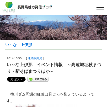
t
o
g
g
l
e
n
a
v
i
g
い～な 上伊那
a
t
i
o
2014.10.30 ［
地域振興局
］
n
い～な上伊那 イベント情報 ～高遠城址秋まつ
り・新そばまつりほか～
横川ダム周辺の紅葉は見ごろを迎えているようで
す。