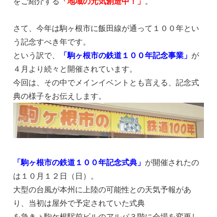
をご紹介する
「地域の元気創造中！
」
。
さて、今年は駒ヶ根市に飯田線が通って１００年とい
う記念すべき年です。
という訳で、
「駒ヶ根市の鉄道１００年記念事業」
が
４月より続々と開催されています。
今回は、その中でメインイベントとも言える、記念式
典の様子をお伝えします。
「駒ヶ根市の鉄道１００年記念式典」
が開催されたの
は１０月１２日（日）。
大型の台風が本州に上陸の可能性との天気予報があ
り、当初は屋外で予定されていた式典
を急きょ駒ケ根駅前ビルのアルパ３階に会場を変更し