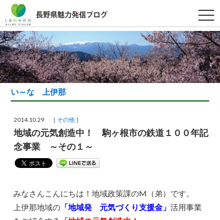
t
o
g
g
l
e
n
a
v
i
g
い～な 上伊那
a
t
i
o
2014.10.29 ［
その他
］
n
地域の元気創造中！ 駒ヶ根市の鉄道１００年記
念事業 ～その１～
みなさんこんにちは！地域政策課のM（弟）です。
上伊那地域の
「地域発 元気づくり支援金」
活用事業