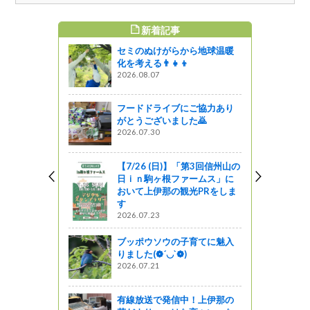
新着記事
すめ記事
セミのぬけがらから地球温暖
ＫＡＲＩＮ（駒ヶ
化を考える👨‍👧‍👦
2026.08.07
フードドライブにご協力あり
東山魁夷館
がとうございました🙇
「アルク
2026.07.30
ション」登
【7/26 (日)】「第3回信州山の
日ｉｎ駒ヶ根ファームス」に
おいて上伊那の観光PRをしま
サミット v
す
2026.07.23
ブッポウソウの子育てに魅入
りました(❁´◡`❁)
に「長野県
2026.07.21
度」お米の
開催されま
有線放送で発信中！上伊那の