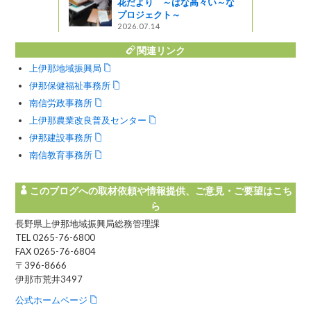
花だより ～はな高々い～な
プロジェクト～
2026.07.14
関連リンク
上伊那地域振興局
伊那保健福祉事務所
南信労政事務所
上伊那農業改良普及センター
伊那建設事務所
南信教育事務所
このブログへの取材依頼や情報提供、ご意見・ご要望はこち
ら
長野県上伊那地域振興局総務管理課
TEL 0265-76-6800
FAX 0265-76-6804
〒396-8666
伊那市荒井3497
公式ホームページ