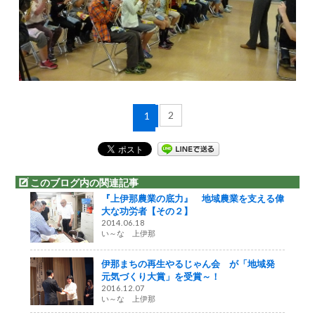
2
1
このブログ内の関連記事
『上伊那農業の底力』 地域農業を支える偉
大な功労者【その２】
2014.06.18
い～な 上伊那
伊那まちの再生やるじゃん会 が「地域発
元気づくり大賞」を受賞～！
2016.12.07
い～な 上伊那