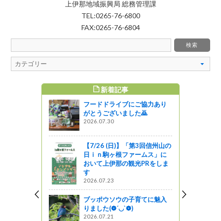
上伊那地域振興局 総務管理課
TEL:0265-76-6800
FAX:0265-76-6804
新着記事
すめ記事
フードドライブにご協力あり
がとうございました🙇
2026.07.30
【7/26 (日)】「第3回信州山の
日ｉｎ駒ヶ根ファームス」に
おいて上伊那の観光PRをしま
す
2026.07.23
ブッポウソウの子育てに魅入
りました(❁´◡`❁)
2026.07.21