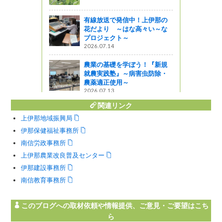
有線放送で発信中！上伊那の
花だより ～はな高々い～な
プロジェクト～
2026.07.14
農業の基礎を学ぼう！『新規
就農実践塾』～病害虫防除・
農薬適正使用～
2026.07.13
関連リンク
上伊那地域振興局
伊那保健福祉事務所
南信労政事務所
上伊那農業改良普及センター
伊那建設事務所
南信教育事務所
このブログへの取材依頼や情報提供、ご意見・ご要望はこち
ら