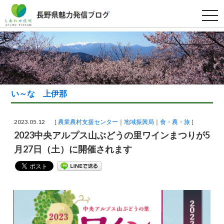
t
o
g
g
l
e
n
a
v
i
g
い～な 上伊那
a
t
i
o
2023.05.12 ［
農業農村支援センター
地域振興局
食・農・旅
］
n
2023中央アルプス山ぶどうの里ワインまつりが5
月27日（土）に開催されます