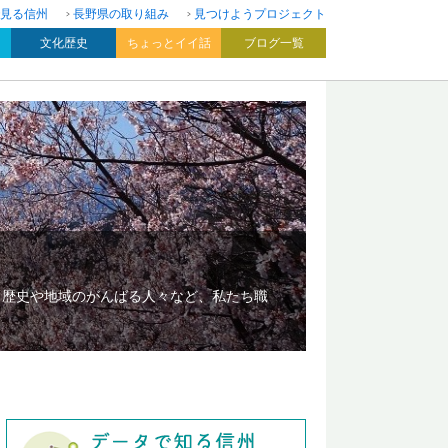
見る信州
長野県の取り組み
見つけようプロジェクト
文化歴史
ちょっとイイ話
ブログ一覧
、歴史や地域のがんばる人々など、私たち職