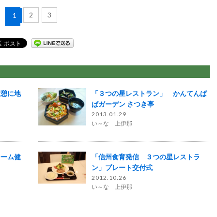
2
3
1
休憩に地
「３つの星レストラン」 かんてんぱ
ぱガーデン さつき亭
2013.01.29
い～な 上伊那
チーム健
「信州食育発信 ３つの星レストラ
ン」プレート交付式
2012.10.26
い～な 上伊那