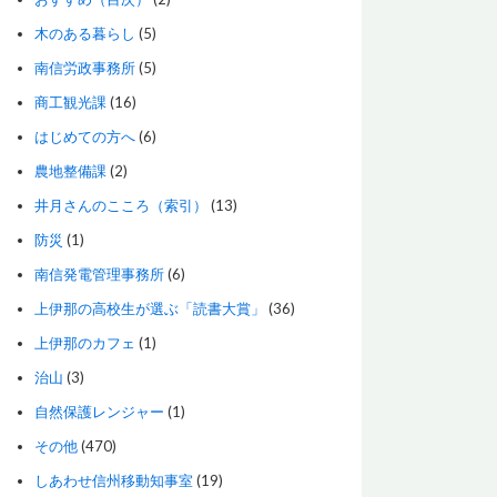
木のある暮らし
(5)
南信労政事務所
(5)
商工観光課
(16)
はじめての方へ
(6)
農地整備課
(2)
井月さんのこころ（索引）
(13)
防災
(1)
南信発電管理事務所
(6)
上伊那の高校生が選ぶ「読書大賞」
(36)
上伊那のカフェ
(1)
治山
(3)
自然保護レンジャー
(1)
その他
(470)
しあわせ信州移動知事室
(19)