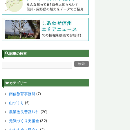
記事の検索
カテゴリー
南信教育事務所
(7)
山づくり
(5)
農業改良普及ｾﾝﾀｰ
(20)
元気づくり支援金
(32)
おすすめ（目次）
(2)