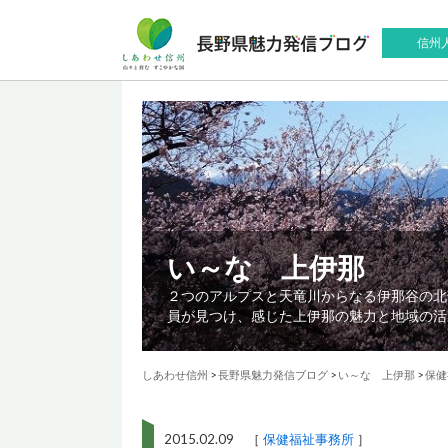
信州
い～な 上伊那
２つのアルプスと天竜川からなる伊那谷の北
員が見つけ、感じた上伊那の魅力と地域の活
しあわせ信州
>
長野県魅力発信ブログ
>
い～な 上伊那
>
保健
2015.02.09 ［
保健福祉事務所
］