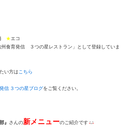
消
★
エコ
信州食育発信 ３つの星レストラン」として登録していま
たい方は
こちら
発信 ３つの星ブログ
をご覧ください。
新メニュー
部』
さんの
のご紹介です