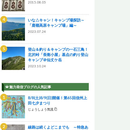
2015.08.05
いな△キャン！キャンプ場探訪～
「鹿嶺高原キャンプ場」編～
2023.07.24
登山＆釣り＆キャンプの一石三鳥！
北沢峠「長衛小屋」基点の釣り登山
キャンプ＠仙丈ケ岳
2023.10.24
魅力発信ブログの人気記事
8/8(土)8/9(日)開催！第65回信州上
田七夕まつり
じょうしょう気流
線路は続くよどこまでも ～特急あ