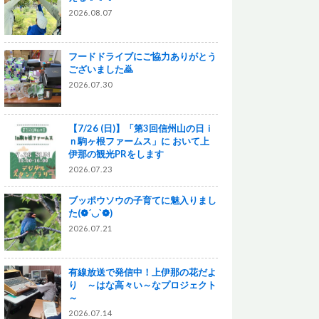
2026.08.07
フードドライブにご協力ありがとう
ございました🙇
2026.07.30
【7/26 (日)】「第3回信州山の日ｉ
ｎ駒ヶ根ファームス」に おいて上
伊那の観光PRをします
2026.07.23
ブッポウソウの子育てに魅入りまし
た(❁´◡`❁)
2026.07.21
有線放送で発信中！上伊那の花だよ
り ～はな高々い～なプロジェクト
～
2026.07.14