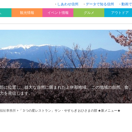
しあわせ信州
データで知る信州
動画で
人
観光情報
イベント情報
グルメ
アウトドア
部に位置し、雄大な自然に囲まれた上伊那地域。 この地域の自然、食
力を発信します。
福祉事務所
>
「３つの星レストラン」サン・やすらぎ おひさまの部 ★新メニュー★