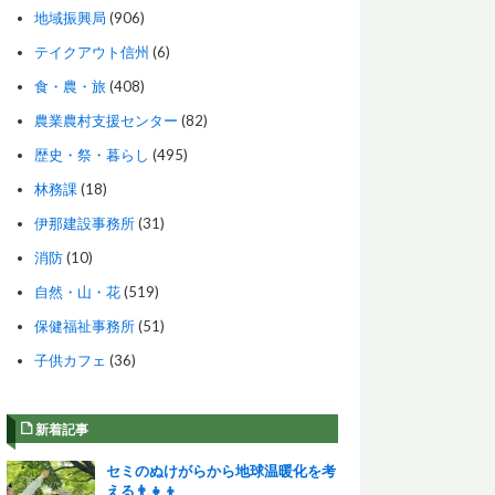
地域振興局
(906)
テイクアウト信州
(6)
食・農・旅
(408)
農業農村支援センター
(82)
歴史・祭・暮らし
(495)
林務課
(18)
伊那建設事務所
(31)
消防
(10)
自然・山・花
(519)
保健福祉事務所
(51)
子供カフェ
(36)
新着記事
セミのぬけがらから地球温暖化を考
える👨‍👧‍👦