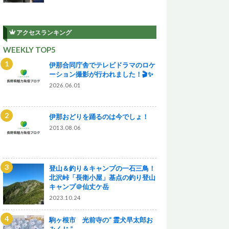
アクセスランキング
WEEKLY TOP5
伊那合同庁舎でテレビドラマのロケ
ーション撮影が行われました！🎬✨
2026.06.01
伊那おどりを踊るのは今でしょ！
2013.08.06
登山＆釣り＆キャンプの一石三鳥！
北沢峠「長衛小屋」基点の釣り登山
キャンプ＠仙丈ケ岳
2023.10.24
駒ヶ根市 光前寺の“ 霊犬早太郎お
みくじ ”