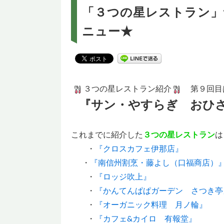
「３つの星レストラン」
ニュー★
３つの星レストラン紹介
第９回目
『サン・やすらぎ おひ
これまでに紹介した
３つの星レストラン
は
・
『クロスカフェ伊那店』
・
『南信州割烹・藤よし（口福商店）
・
『ロッジ吹上』
・
『かんてんぱぱガーデン さつき亭
・
『オーガニック料理 月ノ輪』
・
『カフェ&カイロ 有報堂』