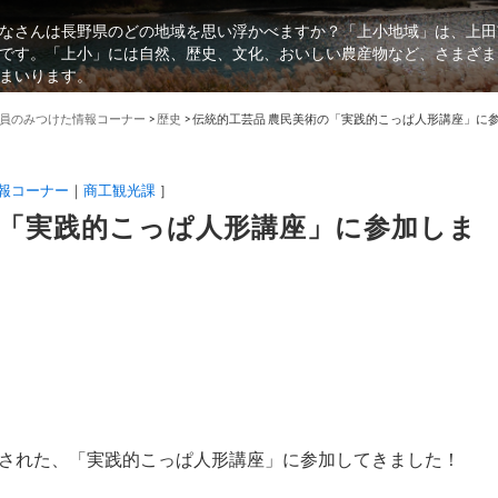
なさんは長野県のどの地域を思い浮かべますか？「上小地域」は、上田
です。「上小」には自然、歴史、文化、おいしい農産物など、さまざま
まいります。
員のみつけた情報コーナー
>
歴史
>
伝統的工芸品 農民美術の「実践的こっぱ人形講座」に
報コーナー
商工観光課
］
の「実践的こっぱ人形講座」に参加しま
された、「実践的こっぱ人形講座」に参加してきました！