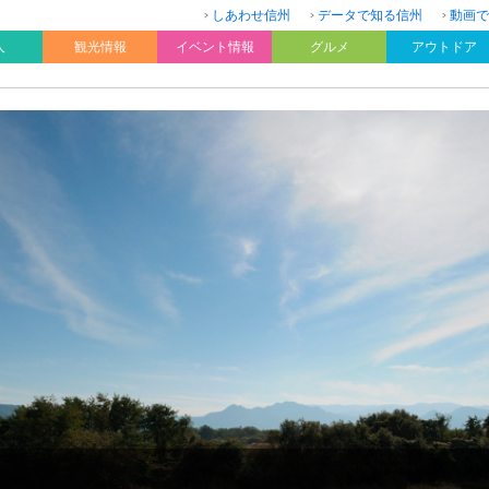
しあわせ信州
データで知る信州
動画で
人
観光情報
イベント情報
グルメ
アウトドア