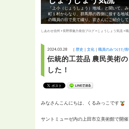
「上小（じょうしょう）地域」と聞いて、み
町１村からなり、群馬県の西側に接する地域
の職員の目で見て綴り、皆さんにご紹介して
しあわせ信州
>
長野県魅力発信ブログ
>
じょうしょう気流
>
職
2024.03.28 ［
歴史
文化
職員のみつけた情
伝統的工芸品 農民美術
した！
みなさんこんにちは、くるみっこです
サントミューゼ内の上田市立美術館で開催