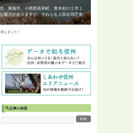
市、東御市、小県郡長和町、青木村の２市１
な魅力がありますが、それらを上田合同庁舎
参加しました！
記事の検索