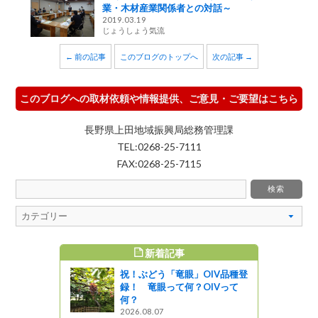
業・木材産業関係者との対話～
2019.03.19
じょうしょう気流
← 前の記事
このブログのトップへ
次の記事 →
このブログへの取材依頼や情報提供、ご意見・ご要望はこちら
長野県上田地域振興局総務管理課
TEL:0268-25-7111
FAX:0268-25-7115
新着記事
すめ記事
祝！ぶどう「竜眼」OIV品種登
（長和町）
録！ 竜眼って何？OIVって
何？
2026.08.07