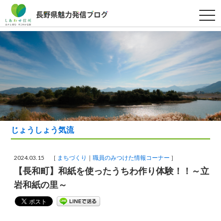
t
o
g
g
l
e
n
a
v
i
g
a
t
i
o
n
じょうしょう気流
2024.03.15 ［
まちづくり
職員のみつけた情報コーナー
］
【長和町】和紙を使ったうちわ作り体験！！～立
岩和紙の里～