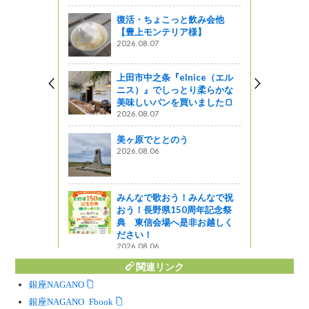
「凍りも
復活・ちょこっと飲み会他
て作られる
【豊上モンテリア様】
2026.08.07
上田市中之条『elnice（エル
ニス）』でしっとり柔らかな
他 長和
美味しいパンを買いました🍞
番外編）
2026.08.07
美ヶ原でととのう
ン 5月のメ
2026.08.06
星レストラン
みんなで歌おう！みんなで祝
おう！長野県150周年記念祭
典 東信会場へ是非お越しく
ださい！
2026.08.06
関連リンク
銀座NAGANO
銀座NAGANO Facebook