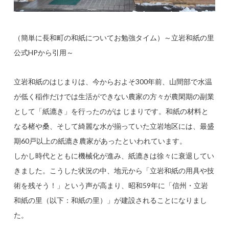
（簡単に長和町の和紙についてお勉強タイム）～立岩和紙の里
公式HPから引用～
立岩和紙のはじまりは、今からおよそ300年前、山間部で水温
が低く稲作だけでは生活ができない農家の方々が農閑期の副業
として「紙漉き」を行ったのがは じまりです。和紙の材料と
なる楮や桑、そして綺麗な水が揃っていた立岩地区には、最盛
期60戸以上の紙漉き農家があったといわれています。
しかし時代とともに機械化が進み、紙漉きは徐々に衰退してい
きました。こうした状況の中、地元から「立岩和紙の用具や技
術を残そう！」という声が高まり、昭和59年に「信州・立岩
和紙の里（以下：和紙の里）」が建設されることになりまし
た。