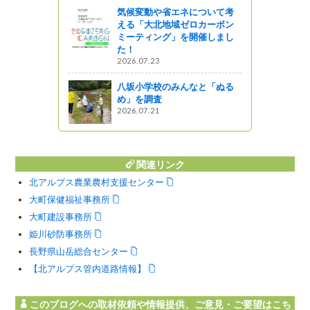
気候変動や省エネについて考
ご】ぜひお
える「大北地域ゼロカーボン
ミーティング」を開催しまし
た！
2026.07.23
八坂小学校のみんなと「ぬる
め」を調査
2026.07.21
関連リンク
北アルプス農業農村支援センター
大町保健福祉事務所
大町建設事務所
姫川砂防事務所
長野県山岳総合センター
【北アルプス管内道路情報】
このブログへの取材依頼や情報提供、ご意見・ご要望はこち