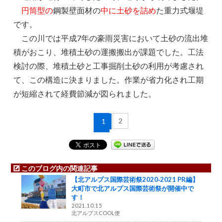
円筒型の
鋼製壁面材の
中に土砂を詰め
た重力式堰堤
です。
この川では平成7年の豪雨災害において土砂の流出堆
積がおこり、堆積土砂の運搬搬出が課題でした。工法
検討の際、堆積土砂と工事掘削土砂の利用が考慮され
て、この構造に決まりました。作業が省力化され工期
が短縮されて経費節減が図られました。
2
1
このブログ内の関連記事
【北アルプス国際芸術祭2020‐2021 PR編】
大町市で北アルプス国際芸術祭が開催中で
す！
2021.10.15
北アルプスCOOL便