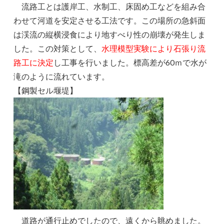
流路工とは護岸工、水制工、床固め工などを組み合
わせて河道を安定させる工法です。この場所の急斜面
は渓流の縦横浸食により地すべり性の崩壊が発生しま
した。この対策として、
水理模型実験により石張り流
路工に決定
し工事を行いました。標高差が60ｍで水が
滝のように流れています。
【鋼製セル堰堤】
道路が通行止めでしたので、遠くから眺めました。