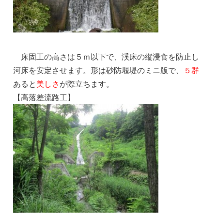
床固工の高さは５ｍ以下で、渓床の縦浸食を防止し
河床を安定させます。形は砂防堰堤のミニ版で、
５群
あると
美しさ
が際立ちます。
【高落差流路工】