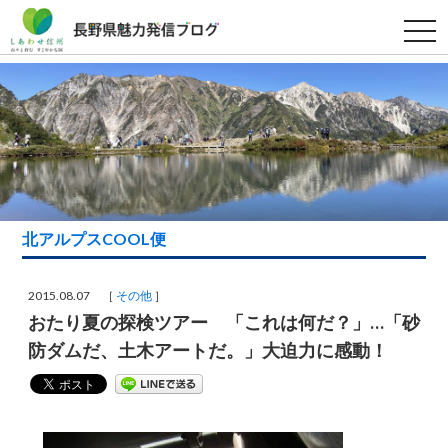
t
o
g
g
l
e
n
a
v
i
g
a
t
i
北アルプスCOOL便
o
n
2015.08.07 ［
その他
］
おたり夏の探検ツアー 「これは何だ？」…「砂
防ダムだ、土木アートだ。」大迫力に感動！