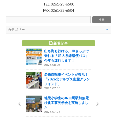
TEL:0261-23-6500
FAX:0261-23-6504
新着記事
すめ記事
山も海も行ける。JRきっぷで
アーは、デ
乗れる「JR大糸線増便バス」
スマス！
今年も運行します！
2026.08.03
ットワーク
名物自転車イベントが復活！
に挑戦!!オ
「2026北アルプス山麓グラン
）の『霧ヶ
フォンド」
イドウォー
2026.07.30
ャーツアー
地元小学生のJR白馬駅前無電
柱化工事見学会を実施しまし
』発売！！
た
2026.07.28
企画