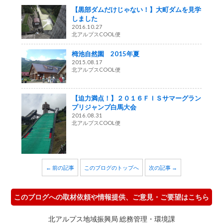
【黒部ダムだけじゃない！】大町ダムを見学
しました
2016.10.27
北アルプスCOOL便
栂池自然園 2015年夏
2015.08.17
北アルプスCOOL便
【迫力満点！】２０１６ＦＩＳサマーグラン
プリジャンプ白馬大会
2016.08.31
北アルプスCOOL便
← 前の記事
このブログのトップへ
次の記事 →
このブログへの取材依頼や情報提供、ご意見・ご要望はこちら
北アルプス地域振興局 総務管理・環境課