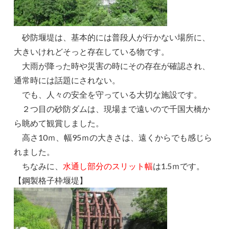
砂防堰堤は、基本的には普段人が行かない場所に、
大きいけれどそっと存在している物です。
大雨が降った時や災害の時にその存在が確認され、
通常時には話題にされない。
でも、人々の安全を守っている大切な施設です。
２つ目の砂防ダムは、現場まで遠いので千国大橋か
ら眺めて観賞しました。
高さ10ｍ、幅95ｍの大きさは、遠くからでも感じら
れました。
ちなみに、
水通し部分のスリット幅
は1.5ｍです。
【鋼製格子枠堰堤】