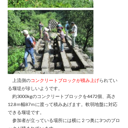
上流側の
コンクリートブロックが積み上げ
られてい
る堰堤が珍しいようです。
約3000kgのコンクリートブロックを4472個、高さ
12.8ｍ幅87ｍに渡って積みあげます。軟弱地盤に対応
できる堰堤です。
参加者が立っている場所には横に２つ奥に3つのブロ