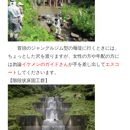
冒頭のジャングルジム型の堰堤に行くときには、
ちょっとした沢を渡りますが、女性の方や年配の方に
は勿論
イケメンのガイドさん
が手を差し出して
エスコ
ート
してくださいます。
【階段状床固工群】