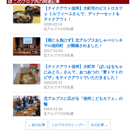
このブログ内の関連記事
【テイクアウト信州】大町市のビストロカフ
ェ ミルフィーユさんで、ディナーセットを
テイクアウト！
2020.05.19
北アルプスCOOL便
【雨にも負けず】北アルプスおしゃべりシネ
マin池田町 が開催されました！
2017.10.20
北アルプスCOOL便
【テイクアウト信州】大町市「ばいはるちゃ
にみとろ」さんで、あつあつの「青トマトの
ピザ」をテイクアウトでいただきました！
2020.05.21
北アルプスCOOL便
北アルプスに広がる「信州こどもカフェ」の
輪
2019.12.26
北アルプスCOOL便
← 前の記事
このブログのトップへ
次の記事 →