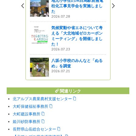
地元小学生のJR白馬駅前無電
柱化工事見学会を実施しまし
家（松本
た
2026.07.28
気候変動や省エネについて考
える「大北地域ゼロカーボン
野駅」で佐
ミーティング」を開催しまし
をしてきま
た！
2026.07.23
っと通信～
八坂小学校のみんなと「ぬる
め」を調査
2026.07.21
関連リンク
北アルプス農業農村支援センター
大町保健福祉事務所
大町建設事務所
姫川砂防事務所
長野県山岳総合センター