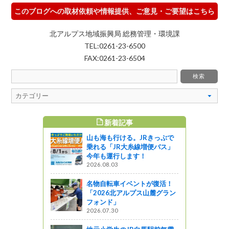
このブログへの取材依頼や情報提供、ご意見・ご要望はこちら
北アルプス地域振興局 総務管理・環境課
TEL:0261-23-6500
FAX:0261-23-6504
新着記事
すめ記事
山も海も行ける。JRきっぷで
ベーション
乗れる「JR大糸線増便バス」
参加しまし
今年も運行します！
2026.08.03
ットワーク
名物自転車イベントが復活！
「2026北アルプス山麓グラン
知事室（上
フォンド」
市飲食店と
2026.07.30