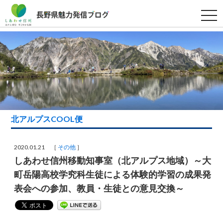
t
o
g
g
l
e
n
a
v
i
g
a
t
i
北アルプスCOOL便
o
n
2020.01.21 ［
その他
］
しあわせ信州移動知事室（北アルプス地域）～大
町岳陽高校学究科生徒による体験的学習の成果発
表会への参加、教員・生徒との意見交換～